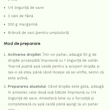
1/4 linguriță de sare
3 căni de făină
200 g margarină
Brânză de vaci (pentru umplutură)
Mod de preparare
Activarea drojdiei
: Într-un pahar, adaugă 50 g de
drojdie proaspătă împreună cu 1 linguriță de zahăr.
Toarnă puțină apă caldă pentru a acoperi drojdia și
las-o să stea până când începe să se umfle, semn că
este activă.
Prepararea aluatului
: Când drojdia este gata, adaugă
în amestec cele două ouă bătute împreună cu 1/4
linguriță de sare. Amestecă bine cu o furculiță și
completează cu apă caldă până ajungi la un pahar
plin.