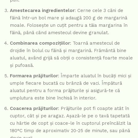
Amestecarea ingredientelor
: Cerne cele 3 căni de
făină într-un bol mare și adaugă 200 g de margarină
moale. Folosește un cuțit pentru a tăia margarina în
făină, până când amestecul devine granulat.
Combinarea compozițiilor
: Toarnă amestecul de
drojdie în bolul cu făină și margarină. Frământă bine
aluatul, având grijă să obții o consistență foarte moale
și pufoasă.
Formarea prăjiturilor
: Împarte aluatul în bucăți mici și
umple fiecare bucată cu brânză de vaci. Împătură
aluatul pentru a forma prăjiturile și asigură-te că
umplutura este bine închisă în interior.
Coacerea prăjiturilor
: Prăjiturile pot fi coapte atât în
cuptor, cât și pe aragaz. Așază-le pe o tavă tapetată
cu hârtie de copt și coace-le în cuptorul preîncălzit la
180°C timp de aproximativ 20-25 de minute, sau până
devin aurii.