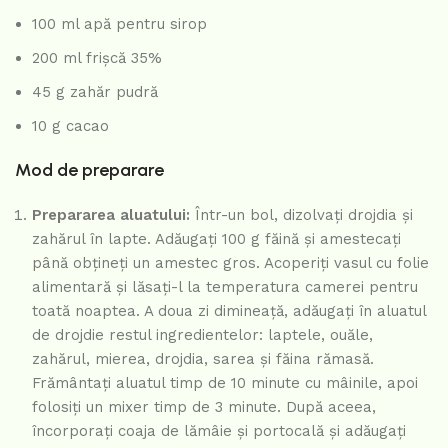
100 ml apă pentru sirop
200 ml frișcă 35%
45 g zahăr pudră
10 g cacao
Mod de preparare
Prepararea aluatului:
Într-un bol, dizolvați drojdia și
zahărul în lapte. Adăugați 100 g făină și amestecați
până obțineți un amestec gros. Acoperiți vasul cu folie
alimentară și lăsați-l la temperatura camerei pentru
toată noaptea. A doua zi dimineață, adăugați în aluatul
de drojdie restul ingredientelor: laptele, ouăle,
zahărul, mierea, drojdia, sarea și făina rămasă.
Frământați aluatul timp de 10 minute cu mâinile, apoi
folosiți un mixer timp de 3 minute. După aceea,
încorporați coaja de lămâie și portocală și adăugați