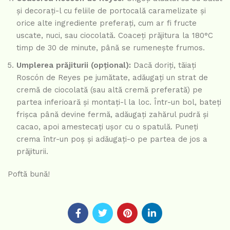
și decorați-l cu feliile de portocală caramelizate și
orice alte ingrediente preferați, cum ar fi fructe
uscate, nuci, sau ciocolată. Coaceți prăjitura la 180°C
timp de 30 de minute, până se rumenește frumos.
Umplerea prăjiturii (opțional):
Dacă doriți, tăiați
Roscón de Reyes pe jumătate, adăugați un strat de
cremă de ciocolată (sau altă cremă preferată) pe
partea inferioară și montați-l la loc. Într-un bol, bateți
frișca până devine fermă, adăugați zahărul pudră și
cacao, apoi amestecați ușor cu o spatulă. Puneți
crema într-un poș și adăugați-o pe partea de jos a
prăjiturii.
Poftă bună!