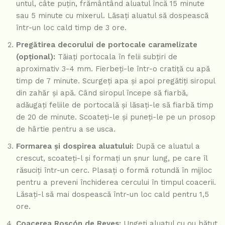
untul, câte puțin, frământând aluatul încă 15 minute
sau 5 minute cu mixerul. Lăsați aluatul să dospească
într-un loc cald timp de 3 ore.
Pregătirea decorului de portocale caramelizate
(opțional):
Tăiați portocala în felii subțiri de
aproximativ 3-4 mm. Fierbeți-le într-o cratiță cu apă
timp de 7 minute. Scurgeți apa și apoi pregătiți siropul
din zahăr și apă. Când siropul începe să fiarbă,
adăugați feliile de portocală și lăsați-le să fiarbă timp
de 20 de minute. Scoateți-le și puneți-le pe un prosop
de hârtie pentru a se usca.
Formarea și dospirea aluatului:
După ce aluatul a
crescut, scoateți-l și formați un șnur lung, pe care îl
răsuciți într-un cerc. Plasați o formă rotundă în mijloc
pentru a preveni închiderea cercului în timpul coacerii.
Lăsați-l să mai dospească într-un loc cald pentru 1,5
ore.
Coacerea Roscón de Reyes:
Ungeți aluatul cu ou bătut