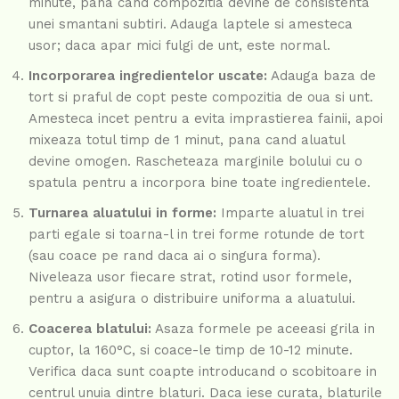
minute, pana cand compozitia devine de consistenta
unei smantani subtiri. Adauga laptele si amesteca
usor; daca apar mici fulgi de unt, este normal.
Incorporarea ingredientelor uscate:
Adauga baza de
tort si praful de copt peste compozitia de oua si unt.
Amesteca incet pentru a evita imprastierea fainii, apoi
mixeaza totul timp de 1 minut, pana cand aluatul
devine omogen. Rascheteaza marginile bolului cu o
spatula pentru a incorpora bine toate ingredientele.
Turnarea aluatului in forme:
Imparte aluatul in trei
parti egale si toarna-l in trei forme rotunde de tort
(sau coace pe rand daca ai o singura forma).
Niveleaza usor fiecare strat, rotind usor formele,
pentru a asigura o distribuire uniforma a aluatului.
Coacerea blatului:
Asaza formele pe aceeasi grila in
cuptor, la 160°C, si coace-le timp de 10-12 minute.
Verifica daca sunt coapte introducand o scobitoare in
centrul unuia dintre blaturi. Daca iese curata, blaturile