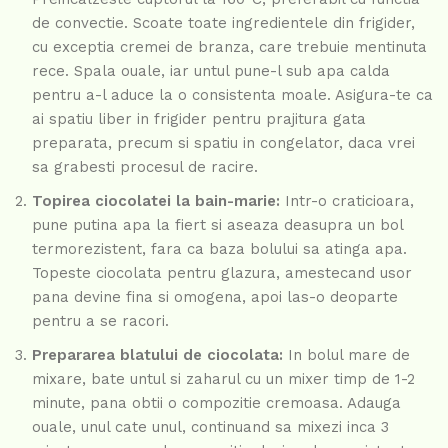
de convectie. Scoate toate ingredientele din frigider,
cu exceptia cremei de branza, care trebuie mentinuta
rece. Spala ouale, iar untul pune-l sub apa calda
pentru a-l aduce la o consistenta moale. Asigura-te ca
ai spatiu liber in frigider pentru prajitura gata
preparata, precum si spatiu in congelator, daca vrei
sa grabesti procesul de racire.
Topirea ciocolatei la bain-marie:
Intr-o craticioara,
pune putina apa la fiert si aseaza deasupra un bol
termorezistent, fara ca baza bolului sa atinga apa.
Topeste ciocolata pentru glazura, amestecand usor
pana devine fina si omogena, apoi las-o deoparte
pentru a se racori.
Prepararea blatului de ciocolata:
In bolul mare de
mixare, bate untul si zaharul cu un mixer timp de 1-2
minute, pana obtii o compozitie cremoasa. Adauga
ouale, unul cate unul, continuand sa mixezi inca 3