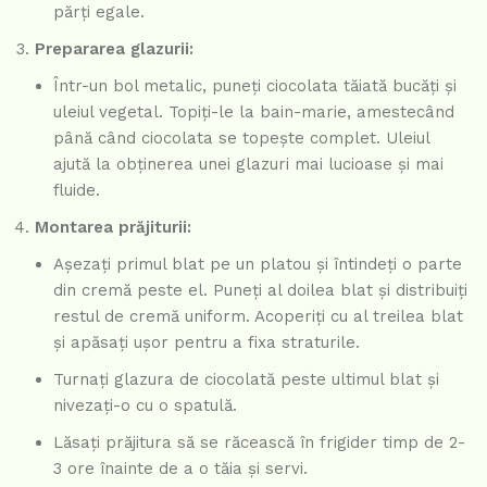
părți egale.
Prepararea glazurii:
Într-un bol metalic, puneți ciocolata tăiată bucăți și
uleiul vegetal. Topiți-le la bain-marie, amestecând
până când ciocolata se topește complet. Uleiul
ajută la obținerea unei glazuri mai lucioase și mai
fluide.
Montarea prăjiturii:
Așezați primul blat pe un platou și întindeți o parte
din cremă peste el. Puneți al doilea blat și distribuiți
restul de cremă uniform. Acoperiți cu al treilea blat
și apăsați ușor pentru a fixa straturile.
Turnați glazura de ciocolată peste ultimul blat și
nivezați-o cu o spatulă.
Lăsați prăjitura să se răcească în frigider timp de 2-
3 ore înainte de a o tăia și servi.