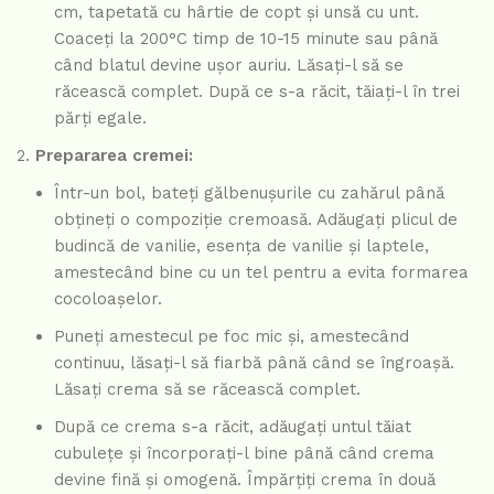
cm, tapetată cu hârtie de copt și unsă cu unt.
Coaceți la 200°C timp de 10-15 minute sau până
când blatul devine ușor auriu. Lăsați-l să se
răcească complet. După ce s-a răcit, tăiați-l în trei
părți egale.
Prepararea cremei:
Într-un bol, bateți gălbenușurile cu zahărul până
obțineți o compoziție cremoasă. Adăugați plicul de
budincă de vanilie, esența de vanilie și laptele,
amestecând bine cu un tel pentru a evita formarea
cocoloașelor.
Puneți amestecul pe foc mic și, amestecând
continuu, lăsați-l să fiarbă până când se îngroașă.
Lăsați crema să se răcească complet.
După ce crema s-a răcit, adăugați untul tăiat
cubulețe și încorporați-l bine până când crema
devine fină și omogenă. Împărțiți crema în două