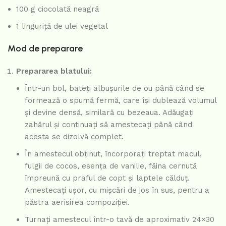
100 g ciocolată neagră
1 linguriță de ulei vegetal
Mod de preparare
Prepararea blatului:
Într-un bol, bateți albușurile de ou până când se
formează o spumă fermă, care își dublează volumul
și devine densă, similară cu bezeaua. Adăugați
zahărul și continuați să amestecați până când
acesta se dizolvă complet.
În amestecul obținut, încorporați treptat macul,
fulgii de cocos, esența de vanilie, făina cernută
împreună cu praful de copt și laptele călduț.
Amestecați ușor, cu mișcări de jos în sus, pentru a
păstra aerisirea compoziției.
Turnați amestecul într-o tavă de aproximativ 24×30