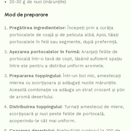
20-30 g de nuci (mărunțite)
Mod de preparare
Pregătirea ingredientelor:
Începeți prin a curăța
portocalele de coajă și de pelicula albă. Apoi, tăiați
portocalele în felii sau segmente, după preferință.
Așezarea portocalelor în formă:
Aranjați feliile de
portocală într-o tavă de copt, lăsând suficient spațiu
între ele pentru a distribui uniform aromele.
Prepararea toppingului:
Într-un bol mic, amestecați
mierea cu scorțișoara și adăugați nucile mărunțite.
Această combinație va adăuga un strat crocant și plin
de aromă desertului.
Distribuirea toppingului:
Turnați amestecul de miere,
scorțișoară și nuci peste feliile de portocală,
acoperindu-le cât mai uniform.
Coacerea desertului:
Preîncălziți cuptorul la 200 de