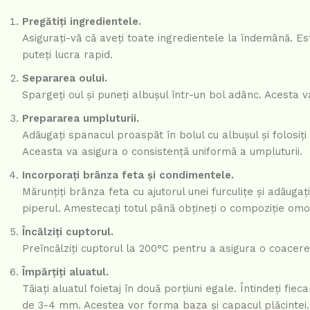
Pregătiți ingredientele.
Asigurați-vă că aveți toate ingredientele la îndemână. Es
puteți lucra rapid.
Separarea oului.
Spargeți oul și puneți albușul într-un bol adânc. Acesta v
Prepararea umpluturii.
Adăugați spanacul proaspăt în bolul cu albușul și folosiț
Aceasta va asigura o consistență uniformă a umpluturii.
Incorporați brânza feta și condimentele.
Mărunțiți brânza feta cu ajutorul unei furculițe și adăuga
piperul. Amestecați totul până obțineți o compoziție omo
Încălziți cuptorul.
Preîncălziți cuptorul la 200°C pentru a asigura o coacer
Împărțiți aluatul.
Tăiați aluatul foietaj în două porțiuni egale. Întindeți f
de 3-4 mm. Acestea vor forma baza și capacul plăcintei.