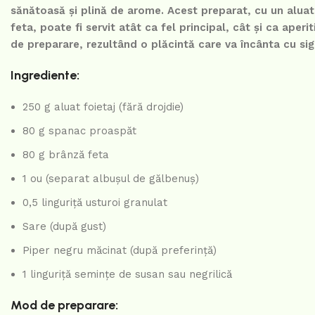
sănătoasă și plină de arome. Acest preparat, cu un alua
feta, poate fi servit atât ca fel principal, cât și ca aperi
de preparare, rezultând o plăcintă care va încânta cu sigur
Ingrediente:
250 g aluat foietaj (fără drojdie)
80 g spanac proaspăt
80 g brânză feta
1 ou (separat albușul de gălbenuș)
0,5 linguriță usturoi granulat
Sare (după gust)
Piper negru măcinat (după preferință)
1 linguriță semințe de susan sau negrilică
Mod de preparare: