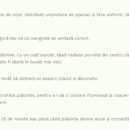
ie de copt. Distribuiți umplutura de spanac și feta uniform, l
igurându-vă că marginile se aliniază corect.
cintei. Cu un cuțit ascuțit, tăiați radiale pornind din centru c
te fi tăiată în bucăți mai mici.
l încât să obțineți un aspect plăcut și decorativ.
prafața plăcintei, pentru a-i da o culoare frumoasă la coacer
are.
de 25 de minute sau până când plăcinta devine aurie și crocantă