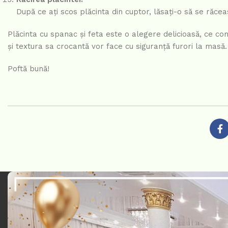
După ce ați scos plăcinta din cuptor, lăsați-o să se răceas
Plăcinta cu spanac și feta este o alegere delicioasă, ce c
și textura sa crocantă vor face cu siguranță furori la masă.
Poftă bună!