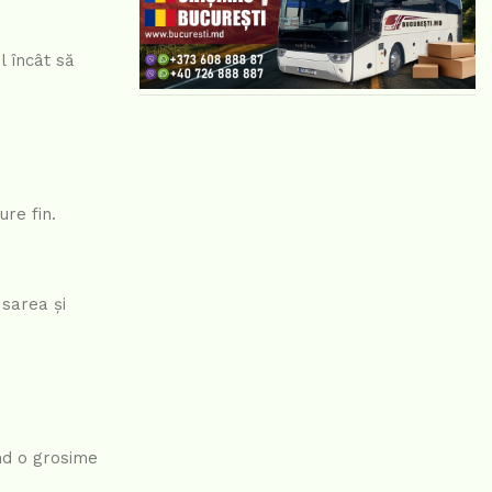
l încât să
ure fin.
 sarea și
ând o grosime