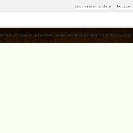
Locuri recomandate
Localuri
late
Aluat
Aperitive Festive
Conserve
Garnituri
Paine
Paste
Pizza
Sosuri