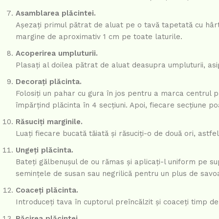
Asamblarea plăcintei.
Așezați primul pătrat de aluat pe o tavă tapetată cu hârt
margine de aproximativ 1 cm pe toate laturile.
Acoperirea umpluturii.
Plasați al doilea pătrat de aluat deasupra umpluturii, as
Decorați plăcinta.
Folosiți un pahar cu gura în jos pentru a marca centrul plă
împărțind plăcinta în 4 secțiuni. Apoi, fiecare secțiune poa
Răsuciți marginile.
Luați fiecare bucată tăiată și răsuciți-o de două ori, astfe
Ungeți plăcinta.
Bateți gălbenușul de ou rămas și aplicați-l uniform pe su
semințele de susan sau negrilică pentru un plus de savo
Coaceți plăcinta.
Introduceți tava în cuptorul preîncălzit și coaceți timp 
Răcirea plăcintei.