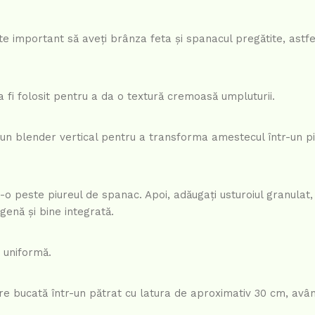
te important să aveți brânza feta și spanacul pregătite, astfe
a fi folosit pentru a da o textură cremoasă umpluturii.
i un blender vertical pentru a transforma amestecul într-un pi
ți-o peste piureul de spanac. Apoi, adăugați usturoiul granulat,
genă și bine integrată.
e uniformă.
iecare bucată într-un pătrat cu latura de aproximativ 30 cm, av