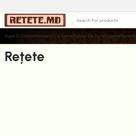
Supe Si Ciorbe
Mancaruri Cu Carne
Dulciuri De Casa
Legume
Peste
Sa
Rețete