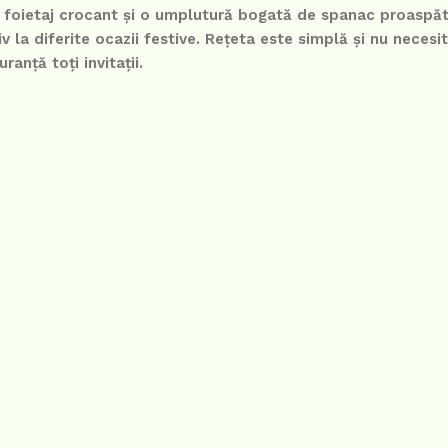
t foietaj crocant și o umplutură bogată de spanac proaspăt
tiv la diferite ocazii festive. Rețeta este simplă și nu neces
anță toți invitații.