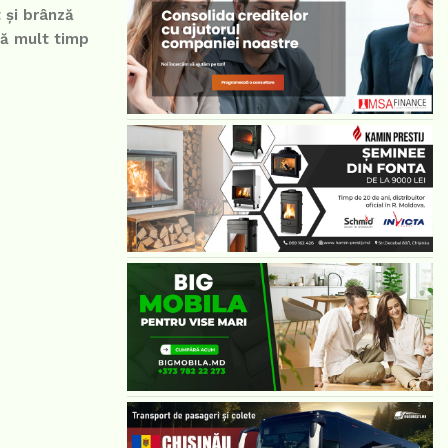
 și brânză
ită mult timp