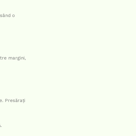
ăsând o
ătre margini,
e. Presărați
.