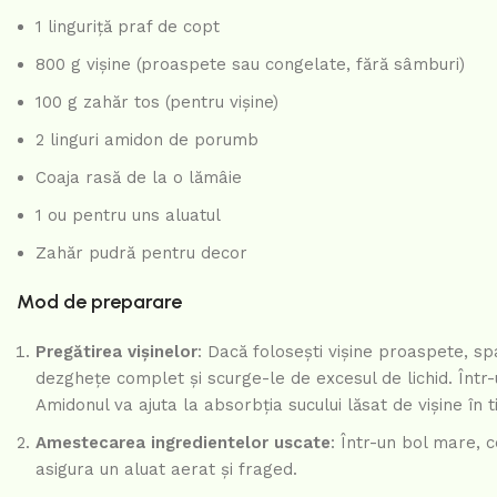
1 linguriță praf de copt
800 g vișine (proaspete sau congelate, fără sâmburi)
100 g zahăr tos (pentru vișine)
2 linguri amidon de porumb
Coaja rasă de la o lămâie
1 ou pentru uns aluatul
Zahăr pudră pentru decor
Mod de preparare
Pregătirea vișinelor
: Dacă folosești vișine proaspete, spa
dezghețe complet și scurge-le de excesul de lichid. Într
Amidonul va ajuta la absorbția sucului lăsat de vișine în t
Amestecarea ingredientelor uscate
: Într-un bol mare, 
asigura un aluat aerat și fraged.