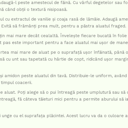
i adaugă-l peste amestecul de făină. Cu vârful degetelor sau fo
ă când obții o textură nisipoasă.
oul cu extractul de vanilie și coaja rasă de lămâie. Adaugă am
. Evită să frămânți prea mult, pentru a păstra aluatul fraged.
țin mai mare decât cealaltă. Învelește fiecare bucată în folie
st pas este important pentru a face aluatul mai ușor de mane
partea mai mare de aluat pe o suprafață ușor înfăinată, până ob
ă cu unt sau tapetată cu hârtie de copt, ridicând ușor margin
i amidon peste aluatul din tavă. Distribuie-le uniform, având g
timpul coacerii.
e aluat. Poți alege să o pui întreagă peste umplutură sau să o t
treagă, fă câteva tăieturi mici pentru a permite aburului să i
i unge cu el suprafața plăcintei. Acest lucru va da o culoare au