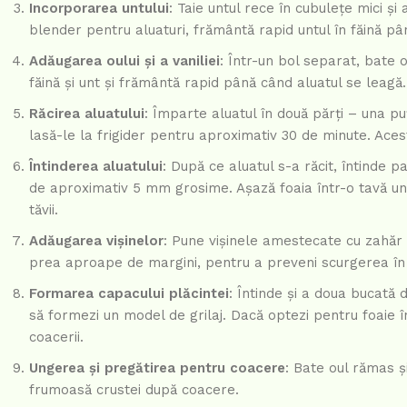
Incorporarea untului
: Taie untul rece în cubulețe mici ș
blender pentru aluaturi, frământă rapid untul în făină pân
Adăugarea oului și a vaniliei
: Într-un bol separat, bate 
făină și unt și frământă rapid până când aluatul se leagă
Răcirea aluatului
: Împarte aluatul în două părți – una pu
lasă-le la frigider pentru aproximativ 30 de minute. Ace
Întinderea aluatului
: După ce aluatul s-a răcit, întinde 
de aproximativ 5 mm grosime. Așază foaia într-o tavă uns
tăvii.
Adăugarea vișinelor
: Pune vișinele amestecate cu zahăr ș
prea aproape de margini, pentru a preveni scurgerea în 
Formarea capacului plăcintei
: Întinde și a doua bucată d
să formezi un model de grilaj. Dacă optezi pentru foaie în
coacerii.
Ungerea și pregătirea pentru coacere
: Bate oul rămas ș
frumoasă crustei după coacere.