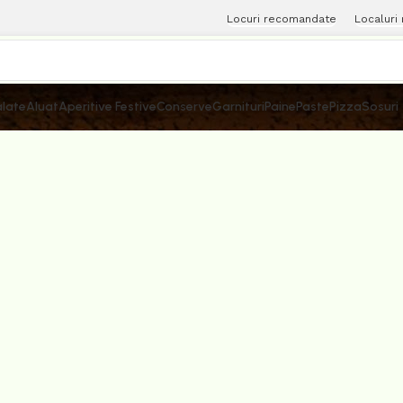
Locuri recomandate
Localuri
late
Aluat
Aperitive Festive
Conserve
Garnituri
Paine
Paste
Pizza
Sosuri