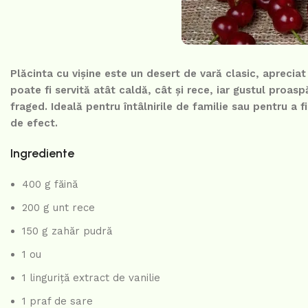
Plăcinta cu vișine este un desert de vară clasic, aprecia
poate fi servită atât caldă, cât și rece, iar gustul proas
fraged. Ideală pentru întâlnirile de familie sau pentru a f
de efect.
Ingrediente
400 g făină
200 g unt rece
150 g zahăr pudră
1 ou
1 linguriță extract de vanilie
1 praf de sare