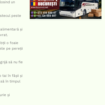
losind un
estecul peste
 alimentară și
vrat.
ții o foaie
ile pe pereții
rijă să nu fie
ai în fâșii și
asă în timpul
rie și