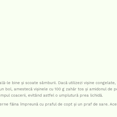
lă-le bine și scoate sâmburii. Dacă utilizezi vișine congelate,
-un bol, amestecă vișinele cu 100 g zahăr tos și amidonul de 
impul coacerii, evitând astfel o umplutură prea lichidă.
cerne făina împreună cu praful de copt și un praf de sare. Ac