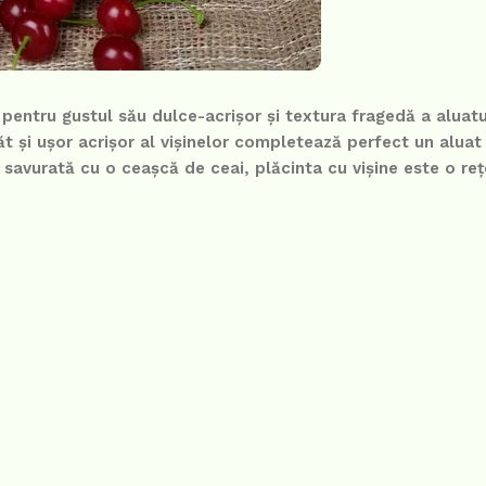
t pentru gustul său dulce-acrișor și textura fragedă a aluat
păt și ușor acrișor al vișinelor completează perfect un aluat
i savurată cu o ceașcă de ceai, plăcinta cu vișine este o reț