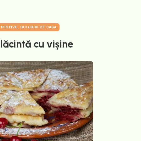
,
 FESTIVE
DULCIURI DE CASA
lăcintă cu vișine