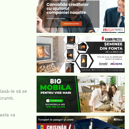
 lasă-le să se
porumb.
easta va