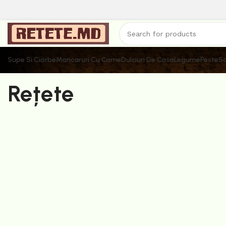
Supe Si Ciorbe
Mancaruri Cu Carne
Dulciuri De Casa
Legume
Peste
Sa
Rețete