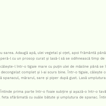
 sarea. Adaugă apă, ulei vegetal și oțet, apoi frământă până 
operă-l cu un prosop curat și lasă-l să se odihnească timp de
ălește-l într-o tigaie mare cu puțin ulei de măsline până se 
decongelat complet și l-ai scurs bine. Într-o tigaie, călește 
ugă spanacul, mărarul, sare și piper după gust. Lasă umplutura
Întinde prima parte într-o foaie subțire și așază-o într-o tav
a feta sfărâmată cu ouăle bătute și umplutura de spanac. Înti