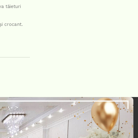
a tăieturi
și crocant.