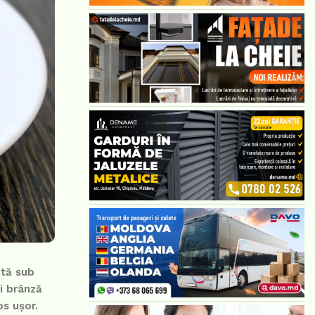
ută sub
i brânză
os ușor.