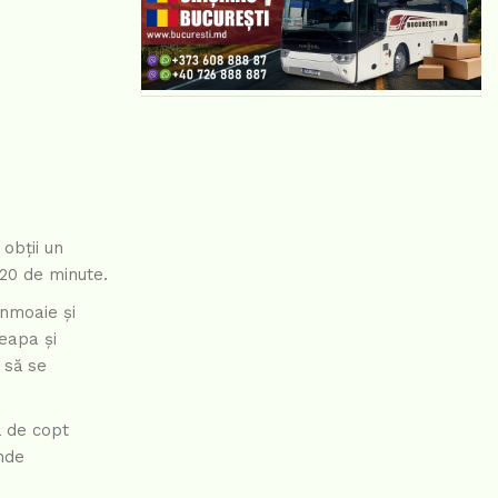
obții un
 20 de minute.
înmoaie și
ceapa și
 să se
ă de copt
nde