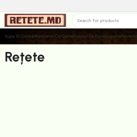
Supe Si Ciorbe
Mancaruri Cu Carne
Dulciuri De Casa
Legume
Peste
Sa
Rețete