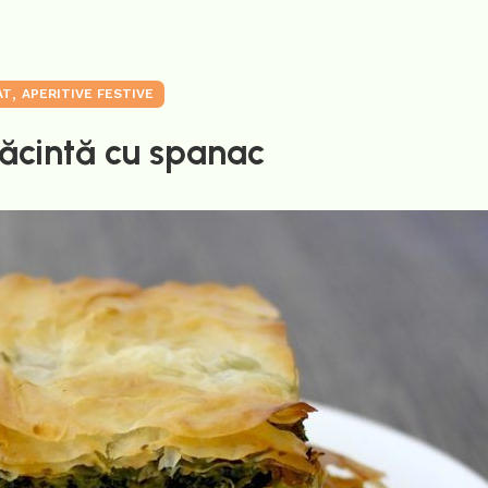
,
AT
APERITIVE FESTIVE
lăcintă cu spanac