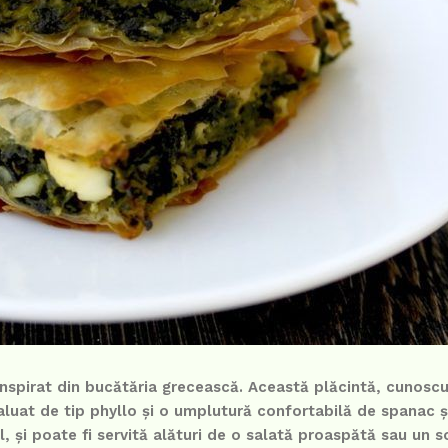
 inspirat din bucătăria grecească. Această plăcintă, cunosc
aluat de tip phyllo și o umplutură confortabilă de spanac ș
al, și poate fi servită alături de o salată proaspătă sau un s