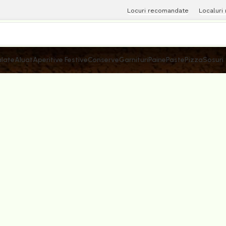
Locuri recomandate
Localuri
late
Aluat
Aperitive Festive
Conserve
Garnituri
Paine
Paste
Pizza
Sosuri