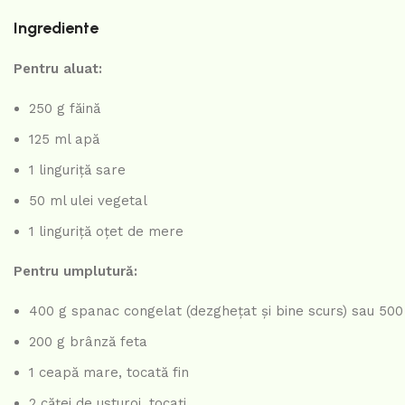
Ingrediente
Pentru aluat:
250 g făină
125 ml apă
1 linguriță sare
50 ml ulei vegetal
1 linguriță oțet de mere
Pentru umplutură:
400 g spanac congelat (dezghețat și bine scurs) sau 500 
200 g brânză feta
1 ceapă mare, tocată fin
2 căței de usturoi, tocați