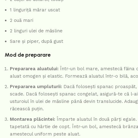
1 linguriță mărar uscat
2 ouă mari
2 linguri ulei de măsline
Sare și piper, după gust
Mod de preparare
Prepararea aluatului:
Într-un bol mare, amestecă făina cu
aluat omogen și elastic. Formează aluatul într-o bilă, ac
Prepararea umpluturii:
Dacă folosești spanac proaspăt, c
scade. Dacă folosești spanac congelat, asigură-te că l-ai 
usturoiul în ulei de măsline până devin translucide. Ada
răcească puțin.
Montarea plăcintei:
Împarte aluatul în două părți egale. 
tapetată cu hârtie de copt. Într-un bol, amestecă brânz
amestecul uniform peste aluat.