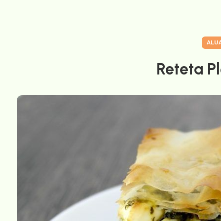
ALU
Reteta P