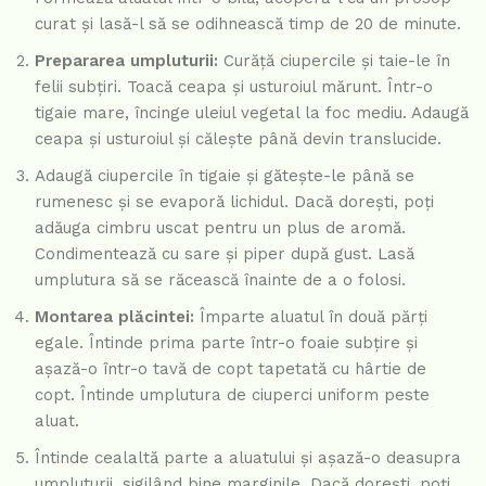
curat și lasă-l să se odihnească timp de 20 de minute.
Prepararea umpluturii:
Curăță ciupercile și taie-le în
felii subțiri. Toacă ceapa și usturoiul mărunt. Într-o
tigaie mare, încinge uleiul vegetal la foc mediu. Adaugă
ceapa și usturoiul și călește până devin translucide.
Adaugă ciupercile în tigaie și gătește-le până se
rumenesc și se evaporă lichidul. Dacă dorești, poți
adăuga cimbru uscat pentru un plus de aromă.
Condimentează cu sare și piper după gust. Lasă
umplutura să se răcească înainte de a o folosi.
Montarea plăcintei:
Împarte aluatul în două părți
egale. Întinde prima parte într-o foaie subțire și
așază-o într-o tavă de copt tapetată cu hârtie de
copt. Întinde umplutura de ciuperci uniform peste
aluat.
Întinde cealaltă parte a aluatului și așază-o deasupra
umpluturii, sigilând bine marginile. Dacă dorești, poți