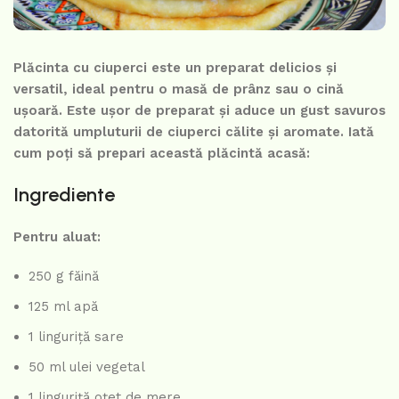
Plăcinta cu ciuperci este un preparat delicios și
versatil, ideal pentru o masă de prânz sau o cină
ușoară. Este ușor de preparat și aduce un gust savuros
datorită umpluturii de ciuperci călite și aromate. Iată
cum poți să prepari această plăcintă acasă:
Ingrediente
Pentru aluat:
250 g făină
125 ml apă
1 linguriță sare
50 ml ulei vegetal
1 linguriță oțet de mere