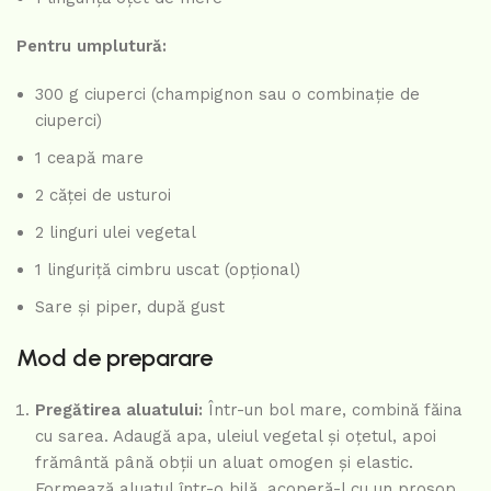
Pentru umplutură:
300 g ciuperci (champignon sau o combinație de
ciuperci)
1 ceapă mare
2 căței de usturoi
2 linguri ulei vegetal
1 linguriță cimbru uscat (opțional)
Sare și piper, după gust
Mod de preparare
Pregătirea aluatului:
Într-un bol mare, combină făina
cu sarea. Adaugă apa, uleiul vegetal și oțetul, apoi
frământă până obții un aluat omogen și elastic.
Formează aluatul într-o bilă, acoperă-l cu un prosop