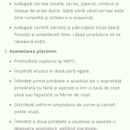
Adăugați carnea tocată, sarea, piperul, cimbrul și
boiaua de ardei dulce. Gătiți până când carnea este
bine rumenită și lichidul s-a evaporat.
Adăugați cartofii zdrobiți și pătrunjelul tocat (dacă
folosiți) și amestecați bine. Lăsați umplutura să se
răcească puțin.
Asamblarea plăcintei:
Preîncălziți cuptorul la 180°C.
Împărțiți aluatul în două părți egale.
Întindeți prima jumătate a aluatului pe o suprafață
presărată cu făină și așezați-o într-o tavă de copt
unsă sau tapetată cu hârtie de copt.
Distribuiți uniform umplutura de carne și cartofi
peste aluat.
Întindeți a doua jumătate a aluatului și așezați-o
deasupra umpluturii, sigilând marginile.