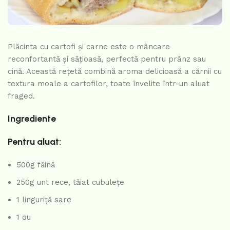
Plăcinta cu cartofi și carne este o mâncare
reconfortantă și sățioasă, perfectă pentru prânz sau
cină. Această rețetă combină aroma delicioasă a cărnii cu
textura moale a cartofilor, toate învelite într-un aluat
fraged.
Ingrediente
Pentru aluat:
500g făină
250g unt rece, tăiat cubulețe
1 linguriță sare
1 ou