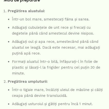
Mod de preparare
Pregătirea aluatului:
Într-un bol mare, amestecați făina și sarea.
Adăugați cubulețele de unt rece și frecați cu
degetele până când amestecul devine nisipos.
Adăugați oul și apa rece, amestecând până când
aluatul se leagă. Dacă este necesar, mai adăugați
puțină apă rece.
Formați aluatul într-o bilă, înfășurați-l în folie de
plastic și lăsați-l la frigider pentru cel puțin 30 de
minute.
Pregătirea umpluturii:
Într-o tigaie mare, încălziți uleiul de măsline și căliți
ceapa până devine translucidă.
Adăugați usturoiul și gătiți pentru încă 1 minut.