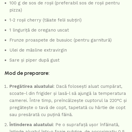
100 g de sos de roșii (preferabil sos de roșii pentru
pizza)
1-2 roșii cherry (tăiate felii subțiri)
1 linguriță de oregano uscat
Frunze proaspete de busuioc (pentru garnitură)
Ulei de măsline extravirgin
Sare și piper după gust
Mod de preparare:
Pregătirea aluatului
: Dacă folosești aluat cumpărat,
scoate-l din frigider și lasă-l să ajungă la temperatura
camerei. Între timp, preîncălzește cuptorul la 220°C și
pregătește o tavă de copt, tapetată cu hârtie de copt
sau presărată cu puțină făină.
Întinderea aluatului
: Pe o suprafață ușor înfăinată,
întinde aluatul într-o foaie subțire, de aproximativ 0,5