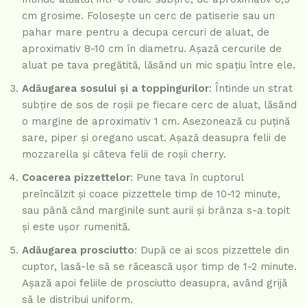
cm grosime. Folosește un cerc de patiserie sau un
pahar mare pentru a decupa cercuri de aluat, de
aproximativ 8-10 cm în diametru. Așază cercurile de
aluat pe tava pregătită, lăsând un mic spațiu între ele.
Adăugarea sosului și a toppingurilor
: Întinde un strat
subțire de sos de roșii pe fiecare cerc de aluat, lăsând
o margine de aproximativ 1 cm. Asezonează cu puțină
sare, piper și oregano uscat. Așază deasupra felii de
mozzarella și câteva felii de roșii cherry.
Coacerea pizzettelor
: Pune tava în cuptorul
preîncălzit și coace pizzettele timp de 10-12 minute,
sau până când marginile sunt aurii și brânza s-a topit
și este ușor rumenită.
Adăugarea prosciutto
: După ce ai scos pizzettele din
cuptor, lasă-le să se răcească ușor timp de 1-2 minute.
Așază apoi feliile de prosciutto deasupra, având grijă
să le distribui uniform.