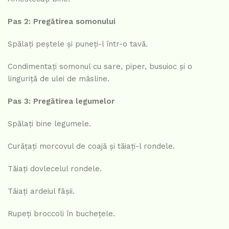
Pas 2: Pregătirea somonului
Spălați peștele și puneți-l într-o tavă.
Condimentați somonul cu sare, piper, busuioc și o
linguriță de ulei de măsline.
Pas 3: Pregătirea legumelor
Spălați bine legumele.
Curățați morcovul de coajă și tăiați-l rondele.
Tăiați dovlecelul rondele.
Tăiați ardeiul fâșii.
Rupeți broccoli în buchețele.