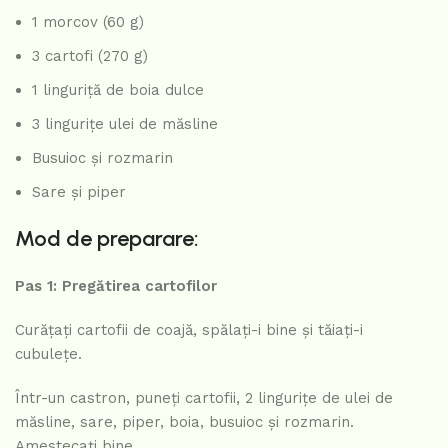
1 morcov (60 g)
3 cartofi (270 g)
1 linguriță de boia dulce
3 lingurițe ulei de măsline
Busuioc și rozmarin
Sare și piper
Mod de preparare:
Pas 1: Pregătirea cartofilor
Curățați cartofii de coajă, spălați-i bine și tăiați-i
cubulețe.
Într-un castron, puneți cartofii, 2 lingurițe de ulei de
măsline, sare, piper, boia, busuioc și rozmarin.
Amestecați bine.