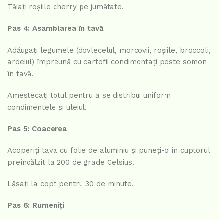
Tăiați roșiile cherry pe jumătate.
Pas 4: Asamblarea în tavă
Adăugați legumele (dovlecelul, morcovii, roșiile, broccoli,
ardeiul) împreună cu cartofii condimentați peste somon
în tavă.
Amestecați totul pentru a se distribui uniform
condimentele și uleiul.
Pas 5: Coacerea
Acoperiți tava cu folie de aluminiu și puneți-o în cuptorul
preîncălzit la 200 de grade Celsius.
Lăsați la copt pentru 30 de minute.
Pas 6: Rumeniți