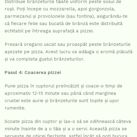
Distribuie brânzeturile tăiate uniform peste sosul de
roșii. Poți începe cu mozzarella, apoi gorgonzola,
parmezanul și provolonele (sau fontina), asigurându-te
că fiecare felie sau bucată de brânză este distribuită
echitabil pe întreaga suprafață a pizzei.
Presară oregano uscat sau proaspăt peste brânzeturile
așezate pe pizza. Acest lucru va adăuga o aromă plăcută
și va completa gustul brânzeturilor.
Pasul 4: Coacerea pizzei
Pune pizza în cuptorul preîncălzit și coace-o timp de
aproximativ 12-15 minute sau până când marginea
crustei este aurie și brânzeturile sunt topite și ușor
rumenite.
Scoate pizza din cuptor și las-o să se odihnească câteva
minute înainte de a o tăia și a o servi. Această pizza se
servește de obicei fierbinte, astfel încât să poți bucura