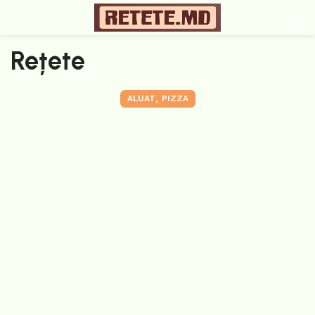
Rețete
,
ALUAT
PIZZA