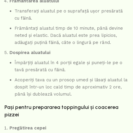
Frământarea aluatului
Transferați aluatul pe o suprafață ușor presărată
cu făină.
Frământați aluatul timp de 10 minute, până devine
neted și elastic. Dacă aluatul este prea lipicios,
adăugați puțină făină, câte o lingură pe rând.
Dospirea aluatului
Împărțiți aluatul în 4 porții egale și puneți-le pe o
tavă presărată cu făină.
Acoperiți tava cu un prosop umed și lăsați aluatul la
dospit într-un loc cald timp de aproximativ 2 ore,
până își dublează volumul.
Pași pentru prepararea toppingului și coacerea
pizzei
Pregătirea cepei