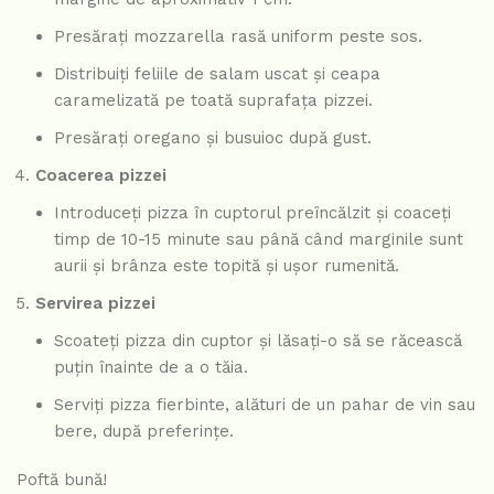
Presărați mozzarella rasă uniform peste sos.
Distribuiți feliile de salam uscat și ceapa
caramelizată pe toată suprafața pizzei.
Presărați oregano și busuioc după gust.
Coacerea pizzei
Introduceți pizza în cuptorul preîncălzit și coaceți
timp de 10-15 minute sau până când marginile sunt
aurii și brânza este topită și ușor rumenită.
Servirea pizzei
Scoateți pizza din cuptor și lăsați-o să se răcească
puțin înainte de a o tăia.
Serviți pizza fierbinte, alături de un pahar de vin sau
bere, după preferințe.
Poftă bună!