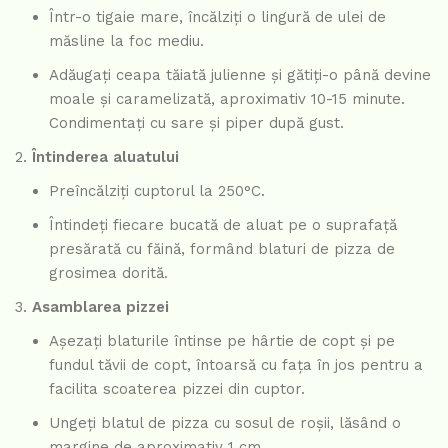
Într-o tigaie mare, încălziți o lingură de ulei de
măsline la foc mediu.
Adăugați ceapa tăiată julienne și gătiți-o până devine
moale și caramelizată, aproximativ 10-15 minute.
Condimentați cu sare și piper după gust.
Întinderea aluatului
Preîncălziți cuptorul la 250°C.
Întindeți fiecare bucată de aluat pe o suprafață
presărată cu făină, formând blaturi de pizza de
grosimea dorită.
Asamblarea pizzei
Așezați blaturile întinse pe hârtie de copt și pe
fundul tăvii de copt, întoarsă cu fața în jos pentru a
facilita scoaterea pizzei din cuptor.
Ungeți blatul de pizza cu sosul de roșii, lăsând o
margine de aproximativ 1 cm.