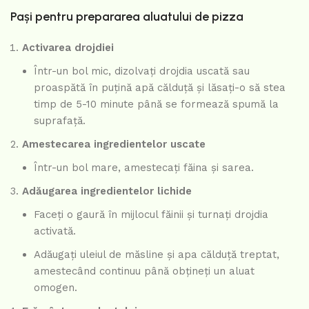
Pași pentru prepararea aluatului de pizza
Activarea drojdiei
Într-un bol mic, dizolvați drojdia uscată sau
proaspătă în puțină apă călduță și lăsați-o să stea
timp de 5-10 minute până se formează spumă la
suprafață.
Amestecarea ingredientelor uscate
Într-un bol mare, amestecați făina și sarea.
Adăugarea ingredientelor lichide
Faceți o gaură în mijlocul făinii și turnați drojdia
activată.
Adăugați uleiul de măsline și apa călduță treptat,
amestecând continuu până obțineți un aluat
omogen.