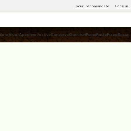
Locuri recomandate
Localuri
late
Aluat
Aperitive Festive
Conserve
Garnituri
Paine
Paste
Pizza
Sosuri