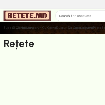
Supe Si Ciorbe
Mancaruri Cu Carne
Dulciuri De Casa
Legume
Peste
Sa
Rețete