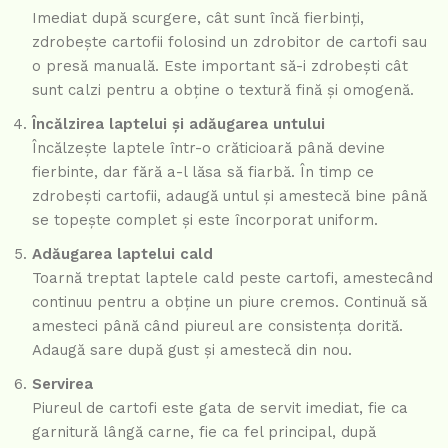
Imediat după scurgere, cât sunt încă fierbinți,
zdrobește cartofii folosind un zdrobitor de cartofi sau
o presă manuală. Este important să-i zdrobești cât
sunt calzi pentru a obține o textură fină și omogenă.
Încălzirea laptelui și adăugarea untului
Încălzește laptele într-o crăticioară până devine
fierbinte, dar fără a-l lăsa să fiarbă. În timp ce
zdrobești cartofii, adaugă untul și amestecă bine până
se topește complet și este încorporat uniform.
Adăugarea laptelui cald
Toarnă treptat laptele cald peste cartofi, amestecând
continuu pentru a obține un piure cremos. Continuă să
amesteci până când piureul are consistența dorită.
Adaugă sare după gust și amestecă din nou.
Servirea
Piureul de cartofi este gata de servit imediat, fie ca
garnitură lângă carne, fie ca fel principal, după