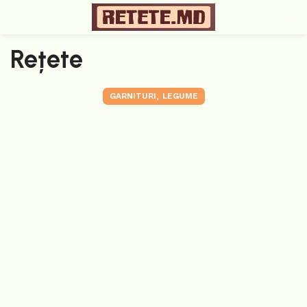
Rețete
,
GARNITURI
LEGUME