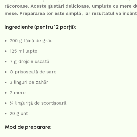
răcoroase. Aceste gustări delicioase, umplute cu mere du
mese. Prepararea lor este simplă, iar rezultatul va încân
Ingrediente (pentru 12 porții):
200 g făină de grâu
125 ml lapte
7 g drojdie uscată
O prisoseală de sare
3 linguri de zahăr
2 mere
¼ linguriță de scorțișoară
20 g unt
Mod de preparare: