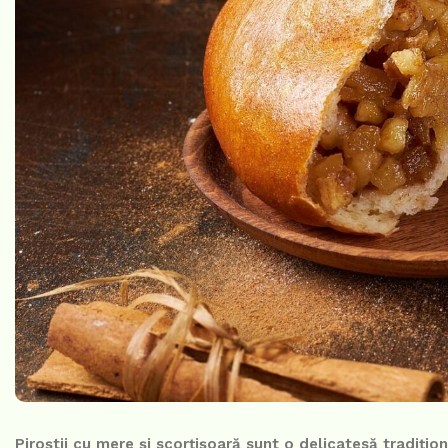
Piroștii cu mere și scorțișoară sunt o delicatesă tradițio