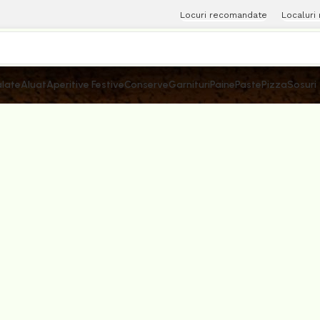
Locuri recomandate
Localuri
late
Aluat
Aperitive Festive
Conserve
Garnituri
Paine
Paste
Pizza
Sosuri