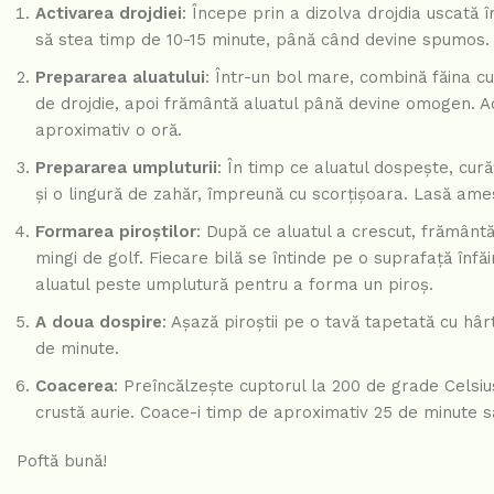
Activarea drojdiei
: Începe prin a dizolva drojdia uscată 
să stea timp de 10-15 minute, până când devine spumos.
Prepararea aluatului
: Într-un bol mare, combină făina cu
de drojdie, apoi frământă aluatul până devine omogen. Ac
aproximativ o oră.
Prepararea umpluturii
: În timp ce aluatul dospește, cură
și o lingură de zahăr, împreună cu scorțișoara. Lasă am
Formarea piroștilor
: După ce aluatul a crescut, frământ
mingi de golf. Fiecare bilă se întinde pe o suprafață înf
aluatul peste umplutură pentru a forma un piroș.
A doua dospire
: Așază piroștii pe o tavă tapetată cu hâ
de minute.
Coacerea
: Preîncălzește cuptorul la 200 de grade Celsius
crustă aurie. Coace-i timp de aproximativ 25 de minute s
Poftă bună!