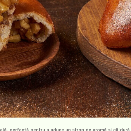
nală, perfectă pentru a aduce un strop de aromă și căldură î