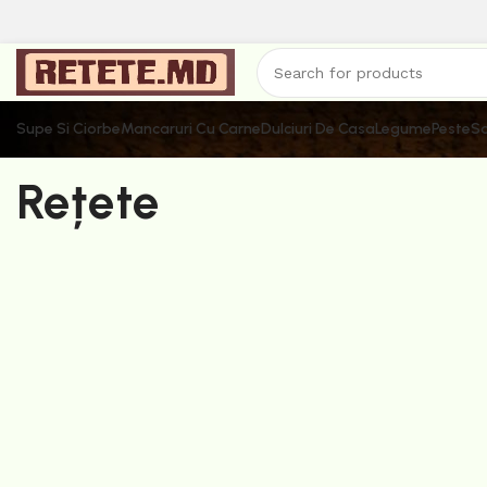
Supe Si Ciorbe
Mancaruri Cu Carne
Dulciuri De Casa
Legume
Peste
Sa
Rețete