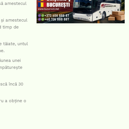
asă amestecul
 și amestecul
d timp de
 tăiate, untul
ne.
iunea unei
Împăturește
ască încă 30
ru a obține o