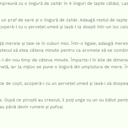
împreună cu o lingură de zahăr în 4 linguri de lapte călduț. L
 un praf de sare și o lingură de zahăr. Adaugă restul de lapte
operă-l cu o șervețel umed și lasă-l la dospit într-un loc cal
ță merele și taie-le în cuburi mici. Într-o tigaie, adaugă merele
estecul să stea câteva minute pentru ca aromele să se combi
ă-l din nou timp de câteva minute. Împarte-l în bile de dimens
ăinată, iar la mijloc se pune o lingură din umplutura de mere. 
rtie de copt, acoperă-i cu un șervețel umed și lasă-i să dospe
. După ce piroștii au crescut, îi poți unge cu un ou bătut pent
au până devin rumeni și pufoși.