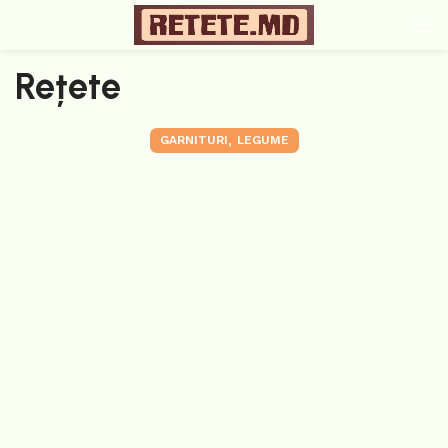
Rețete
,
GARNITURI
LEGUME