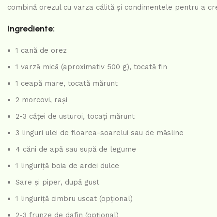
combină orezul cu varza călită și condimentele pentru a cr
Ingrediente:
1 cană de orez
1 varză mică (aproximativ 500 g), tocată fin
1 ceapă mare, tocată mărunt
2 morcovi, rași
2-3 căței de usturoi, tocați mărunt
3 linguri ulei de floarea-soarelui sau de măsline
4 căni de apă sau supă de legume
1 linguriță boia de ardei dulce
Sare și piper, după gust
1 linguriță cimbru uscat (opțional)
2-3 frunze de dafin (opțional)