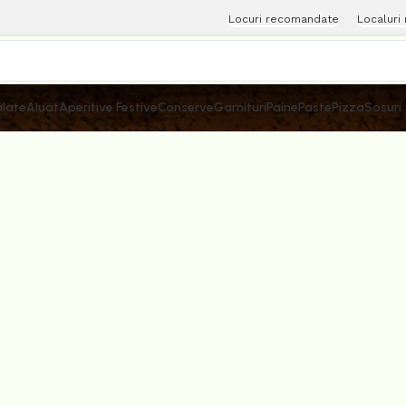
Locuri recomandate
Localuri
late
Aluat
Aperitive Festive
Conserve
Garnituri
Paine
Paste
Pizza
Sosuri