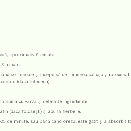
idă, aproximativ 5 minute.
2-3 minute.
până se înmoaie și începe să se rumenească ușor, aproximati
cimbru (dacă folosești).
combina cu varza și celelalte ingrediente.
n (dacă folosești) și adu la fierbere.
25 de minute, sau până când orezul este gătit și a absorbit tot