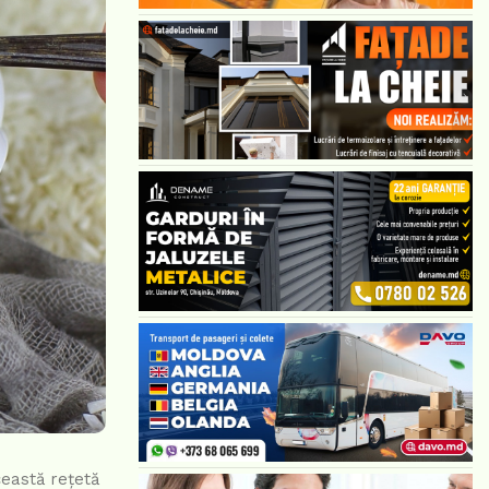
ceastă rețetă