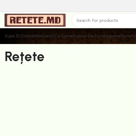
Supe Si Ciorbe
Mancaruri Cu Carne
Dulciuri De Casa
Legume
Peste
Sa
Rețete