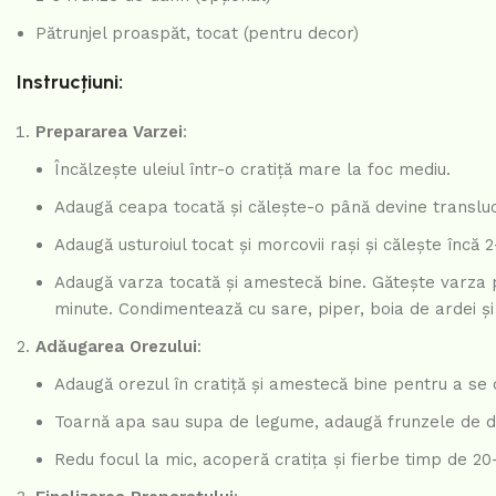
Pătrunjel proaspăt, tocat (pentru decor)
Instrucțiuni:
Prepararea Varzei
:
Încălzește uleiul într-o cratiță mare la foc mediu.
Adaugă ceapa tocată și călește-o până devine transluc
Adaugă usturoiul tocat și morcovii rași și călește încă 
Adaugă varza tocată și amestecă bine. Gătește varza 
minute. Condimentează cu sare, piper, boia de ardei și 
Adăugarea Orezului
:
Adaugă orezul în cratiță și amestecă bine pentru a se 
Toarnă apa sau supa de legume, adaugă frunzele de dafi
Redu focul la mic, acoperă cratița și fierbe timp de 20-