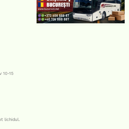
v 10-15
 lichidul.