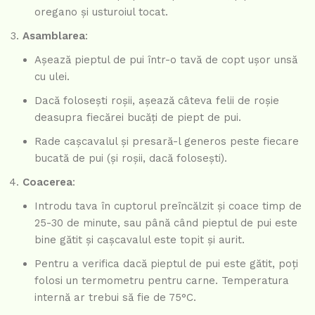
oregano și usturoiul tocat.
Asamblarea
:
Așează pieptul de pui într-o tavă de copt ușor unsă
cu ulei.
Dacă folosești roșii, așează câteva felii de roșie
deasupra fiecărei bucăți de piept de pui.
Rade cașcavalul și presară-l generos peste fiecare
bucată de pui (și roșii, dacă folosești).
Coacerea
:
Introdu tava în cuptorul preîncălzit și coace timp de
25-30 de minute, sau până când pieptul de pui este
bine gătit și cașcavalul este topit și aurit.
Pentru a verifica dacă pieptul de pui este gătit, poți
folosi un termometru pentru carne. Temperatura
internă ar trebui să fie de 75°C.