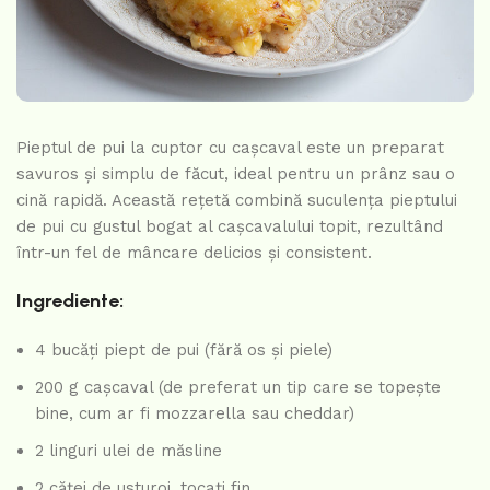
Pieptul de pui la cuptor cu cașcaval este un preparat
savuros și simplu de făcut, ideal pentru un prânz sau o
cină rapidă. Această rețetă combină suculența pieptului
de pui cu gustul bogat al cașcavalului topit, rezultând
într-un fel de mâncare delicios și consistent.
Ingrediente:
4 bucăți piept de pui (fără os și piele)
200 g cașcaval (de preferat un tip care se topește
bine, cum ar fi mozzarella sau cheddar)
2 linguri ulei de măsline
2 căței de usturoi, tocați fin