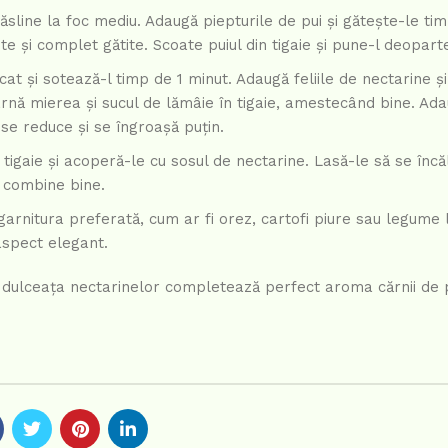
ăsline la foc mediu. Adaugă piepturile de pui și gătește-le ti
 și complet gătite. Scoate puiul din tigaie și pune-l deopart
cat și sotează-l timp de 1 minut. Adaugă feliile de nectarine și
rnă mierea și sucul de lămâie în tigaie, amestecând bine. Ad
 se reduce și se îngroașă puțin.
 tigaie și acoperă-le cu sosul de nectarine. Lasă-le să se înc
 combine bine.
garnitura preferată, cum ar fi orez, cartofi piure sau legume l
aspect elegant.
e dulceața nectarinelor completează perfect aroma cărnii de 