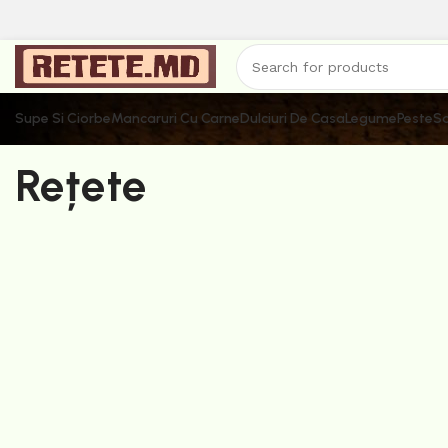
Supe Si Ciorbe
Mancaruri Cu Carne
Dulciuri De Casa
Legume
Peste
Sa
Rețete