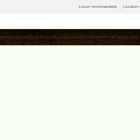
Locuri recomandate
Localuri
late
Aluat
Aperitive Festive
Conserve
Garnituri
Paine
Paste
Pizza
Sosuri