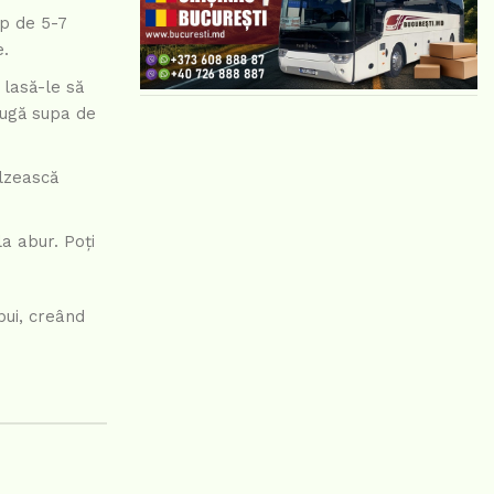
mp de 5-7
e.
 lasă-le să
augă supa de
ălzească
a abur. Poți
pui, creând