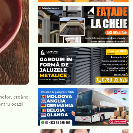
nelor, creând
ntru ocazii