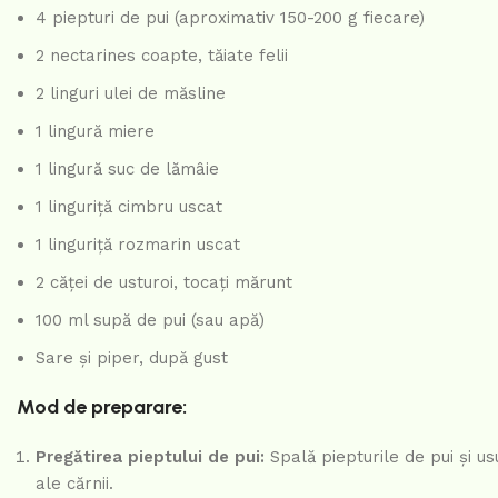
4 piepturi de pui (aproximativ 150-200 g fiecare)
2 nectarines coapte, tăiate felii
2 linguri ulei de măsline
1 lingură miere
1 lingură suc de lămâie
1 linguriță cimbru uscat
1 linguriță rozmarin uscat
2 căței de usturoi, tocați mărunt
100 ml supă de pui (sau apă)
Sare și piper, după gust
Mod de preparare:
Pregătirea pieptului de pui:
Spală piepturile de pui și u
ale cărnii.