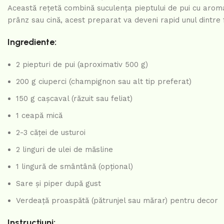
Această rețetă combină suculența pieptului de pui cu aroma
prânz sau cină, acest preparat va deveni rapid unul dintre f
Ingrediente:
2 piepturi de pui (aproximativ 500 g)
200 g ciuperci (champignon sau alt tip preferat)
150 g cașcaval (răzuit sau feliat)
1 ceapă mică
2-3 căței de usturoi
2 linguri de ulei de măsline
1 lingură de smântână (opțional)
Sare și piper după gust
Verdeață proaspătă (pătrunjel sau mărar) pentru decor
Instrucțiuni: