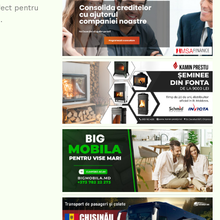
fect pentru
.