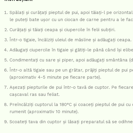
Spălați și curățați pieptul de pui, apoi tăiați-l pe orizont
le puteți bate ușor cu un ciocan de carne pentru a le fac
Curățați și tăiați ceapa și ciupercile în felii subțiri.
Într-o tigaie, încălziți uleiul de măsline și adăugați ceap
Adăugați ciupercile în tigaie și gătiți-le până când își el
Condimentați cu sare și piper, apoi adăugați smântâna (da
Într-o altă tigaie sau pe un grătar, prăjiți pieptul de pui
(aproximativ 4-5 minute pe fiecare parte).
Așezați piepturile de pui într-o tavă de cuptor. Pe fiecar
cașcaval ras sau feliat.
Preîncălziți cuptorul la 180°C și coaceți pieptul de pui c
rumenit (aproximativ 10 minute).
Scoateți tava din cuptor și lăsați preparatul să se odihn