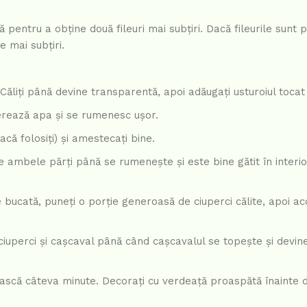
ală pentru a obține două fileuri mai subțiri. Dacă fileurile sunt
e mai subțiri.
a. Căliți până devine transparentă, apoi adăugați usturoiul toca
iberează apa și se rumenesc ușor.
că folosiți) și amestecați bine.
 pe ambele părți până se rumenește și este bine gătit în interio
e bucată, puneți o porție generoasă de ciuperci călite, apoi ac
u ciuperci și cașcaval până când cașcavalul se topește și devin
ească câteva minute. Decorați cu verdeață proaspătă înainte d