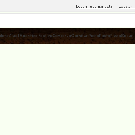
Locuri recomandate
Localuri
late
Aluat
Aperitive Festive
Conserve
Garnituri
Paine
Paste
Pizza
Sosuri