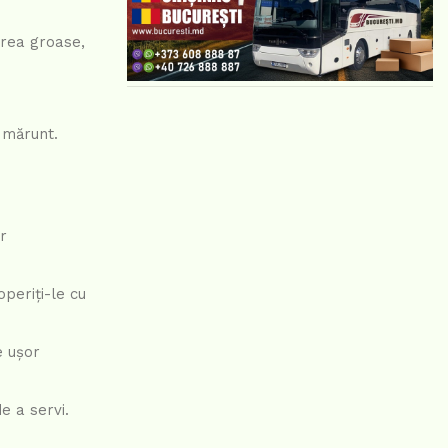
 prea groase,
t mărunt.
r
operiți-le cu
e ușor
e a servi.