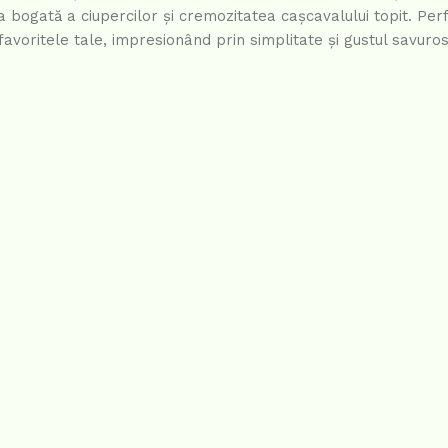
 bogată a ciupercilor și cremozitatea cașcavalului topit. Per
avoritele tale, impresionând prin simplitate și gustul savuros