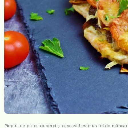
Pieptul de pui cu ciuperci și cașcaval este un fel de mâncar