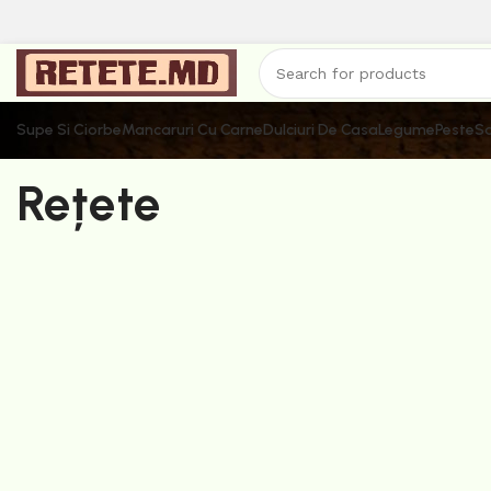
Supe Si Ciorbe
Mancaruri Cu Carne
Dulciuri De Casa
Legume
Peste
Sa
Rețete