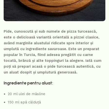
Pide, cunoscută și sub numele de pizza turcească,
este o delicioasă variantă orientală a pizzei clasice,
având marginile aluatului ridicate spre interior și
umplută cu ingrediente savuroase. Este un preparat
popular în Turcia, fiind adesea pregătit cu carne
tocată, brânză și alte toppinguri la alegere. Iată cum
poți să prepari acasă o pide turcească autentică, cu
un aluat dospit și umplutură generoasă.
Ingrediente pentru aluat:
20 ml ulei de măsline
150 ml apă călduță