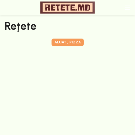
Rețete
,
ALUAT
PIZZA