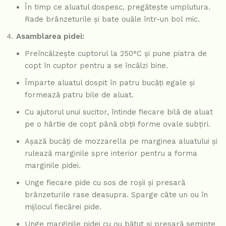
În timp ce aluatul dospesc, pregătește umplutura.
Rade brânzeturile și bate ouăle într-un bol mic.
Asamblarea pidei:
Preîncălzește cuptorul la 250°C și pune piatra de
copt în cuptor pentru a se încălzi bine.
Împarte aluatul dospit în patru bucăți egale și
formează patru bile de aluat.
Cu ajutorul unui sucitor, întinde fiecare bilă de aluat
pe o hârtie de copt până obții forme ovale subțiri.
Așază bucăți de mozzarella pe marginea aluatului și
rulează marginile spre interior pentru a forma
marginile pidei.
Unge fiecare pide cu sos de roșii și presară
brânzeturile rase deasupra. Sparge câte un ou în
mijlocul fiecărei pide.
Unge marginile pidei cu ou bătut și presară semințe