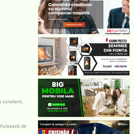
ă constant,
 Pulsează de