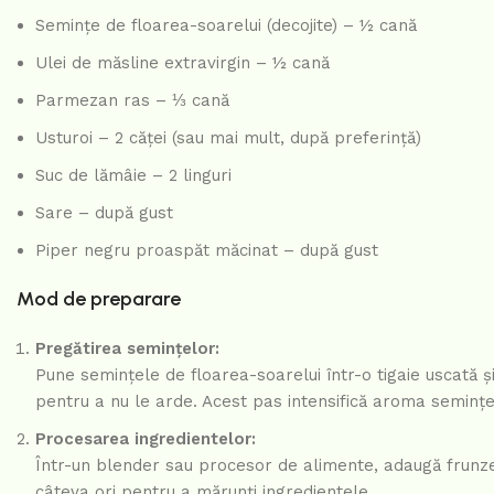
Semințe de floarea-soarelui (decojite) – ½ cană
Ulei de măsline extravirgin – ½ cană
Parmezan ras – ⅓ cană
Usturoi – 2 căței (sau mai mult, după preferință)
Suc de lămâie – 2 linguri
Sare – după gust
Piper negru proaspăt măcinat – după gust
Mod de preparare
Pregătirea semințelor:
Pune semințele de floarea-soarelui într-o tigaie uscată ș
pentru a nu le arde. Acest pas intensifică aroma semințe
Procesarea ingredientelor:
Într-un blender sau procesor de alimente, adaugă frunzel
câteva ori pentru a mărunți ingredientele.