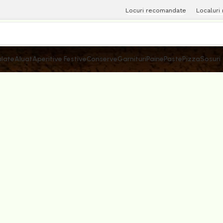
Locuri recomandate
Localuri
late
Aluat
Aperitive Festive
Conserve
Garnituri
Paine
Paste
Pizza
Sosuri