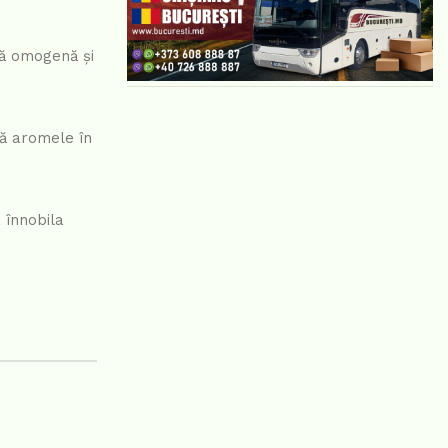
ură omogenă și
ză aromele în
 înnobila