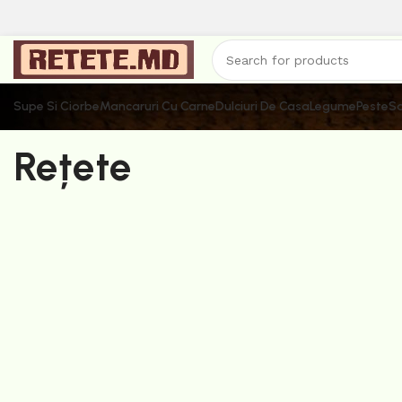
Supe Si Ciorbe
Mancaruri Cu Carne
Dulciuri De Casa
Legume
Peste
Sa
Rețete