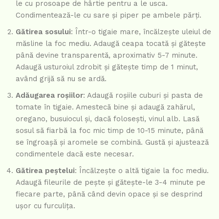
le cu prosoape de hârtie pentru a le usca.
Condimentează-le cu sare și piper pe ambele părți.
Gătirea sosului
: Într-o tigaie mare, încălzește uleiul de
măsline la foc mediu. Adaugă ceapa tocată și gătește
până devine transparentă, aproximativ 5-7 minute.
Adaugă usturoiul zdrobit și gătește timp de 1 minut,
având grijă să nu se ardă.
Adăugarea roșiilor
: Adaugă roșiile cuburi și pasta de
tomate în tigaie. Amestecă bine și adaugă zahărul,
oregano, busuiocul și, dacă folosești, vinul alb. Lasă
sosul să fiarbă la foc mic timp de 10-15 minute, până
se îngroașă și aromele se combină. Gustă și ajustează
condimentele dacă este necesar.
Gătirea peștelui
: Încălzește o altă tigaie la foc mediu.
Adaugă fileurile de pește și gătește-le 3-4 minute pe
fiecare parte, până când devin opace și se desprind
ușor cu furculița.