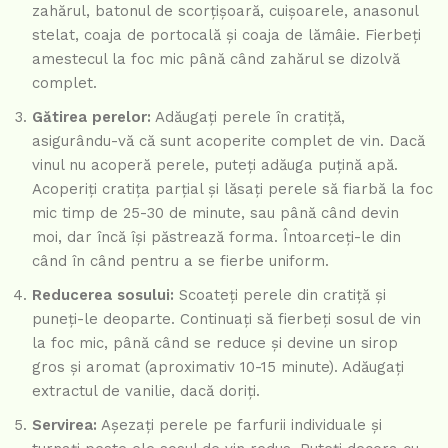
zahărul, batonul de scorțișoară, cuișoarele, anasonul
stelat, coaja de portocală și coaja de lămâie. Fierbeți
amestecul la foc mic până când zahărul se dizolvă
complet.
Gătirea perelor:
Adăugați perele în cratiță,
asigurându-vă că sunt acoperite complet de vin. Dacă
vinul nu acoperă perele, puteți adăuga puțină apă.
Acoperiți cratița parțial și lăsați perele să fiarbă la foc
mic timp de 25-30 de minute, sau până când devin
moi, dar încă își păstrează forma. Întoarceți-le din
când în când pentru a se fierbe uniform.
Reducerea sosului:
Scoateți perele din cratiță și
puneți-le deoparte. Continuați să fierbeți sosul de vin
la foc mic, până când se reduce și devine un sirop
gros și aromat (aproximativ 10-15 minute). Adăugați
extractul de vanilie, dacă doriți.
Servirea:
Așezați perele pe farfurii individuale și