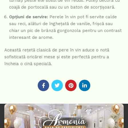
turnați peste ele sosul de vin redus. Puteți decora cu
coajă de portocală sau cu un baton de scorțișoară.
Opțiuni de servire:
Perele în vin pot fi servite calde
sau reci, alături de înghețată de vanilie, frișcă sau
chiar un pic de brânză gorgonzola pentru un contrast
interesant de arome.
Această rețetă clasică de pere în vin aduce o notă
sofisticată oricărei mese și este perfectă pentru a
încheia o cină specială.