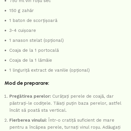
750 ml vin roșu sec
150 g zahăr
1 baton de scorțișoară
3-4 cuișoare
1 anason stelat (opțional)
Coaja de la 1 portocală
Coaja de la 1 lămâie
1 linguriță extract de vanilie (opțional)
Mod de preparare:
Pregătirea perelor:
Curățați perele de coajă, dar
păstrați-le codițele. Tăiați puțin baza perelor, astfel
încât să poată sta vertical.
Fierberea vinului:
Într-o cratiță suficient de mare
pentru a încăpea perele, turnați vinul roșu. Adăugați