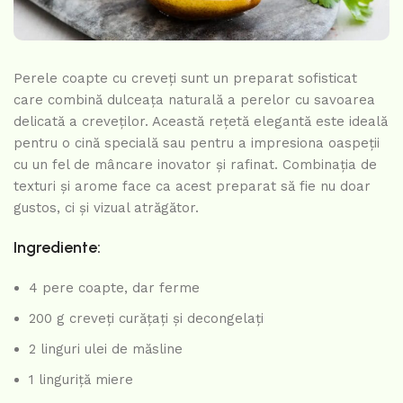
Perele coapte cu creveți sunt un preparat sofisticat
care combină dulceața naturală a perelor cu savoarea
delicată a creveților. Această rețetă elegantă este ideală
pentru o cină specială sau pentru a impresiona oaspeții
cu un fel de mâncare inovator și rafinat. Combinația de
texturi și arome face ca acest preparat să fie nu doar
gustos, ci și vizual atrăgător.
Ingrediente:
4 pere coapte, dar ferme
200 g creveți curățați și decongelați
2 linguri ulei de măsline
1 linguriță miere