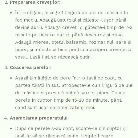
Prepararea creveților:
Într-o tigaie, încinge 1 lingură de ulei de măsline la
foc mediu. Adaugă usturoiul și călește-l ușor până
devine auriu. Adaugă creveții și gătește-i timp de 2-3
minute pe fiecare parte, până devin roz și opaci.
Adaugă mierea, oțetul balsamic, rozmarinul, sare și
piper, și amestecă bine pentru a acoperi creveții cu
sosul. Lasă-i să se răcească puțin.
Coacerea perelor:
Așază jumătățile de pere într-o tavă de copt, cu
partea tăiată în sus. Stropește-le cu 1 lingură de ulei
de măsline și presară puțină sare și piper. Coace
perele în cuptor timp de 15-20 de minute, până
când sunt ușor caramelizate și moi.
Asamblarea preparatului:
După ce perele s-au copt, scoate-le din cuptor și
lasă-le să se răcească puțin. Umple fiecare