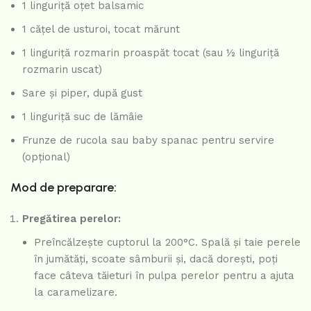
1 linguriță oțet balsamic
1 cățel de usturoi, tocat mărunt
1 linguriță rozmarin proaspăt tocat (sau ½ linguriță
rozmarin uscat)
Sare și piper, după gust
1 linguriță suc de lămâie
Frunze de rucola sau baby spanac pentru servire
(opțional)
Mod de preparare:
Pregătirea perelor:
Preîncălzește cuptorul la 200°C. Spală și taie perele
în jumătăți, scoate sâmburii și, dacă dorești, poți
face câteva tăieturi în pulpa perelor pentru a ajuta
la caramelizare.