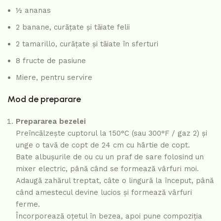
½ ananas
2 banane, curățate și tăiate felii
2 tamarillo, curățate și tăiate în sferturi
8 fructe de pasiune
Miere, pentru servire
Mod de preparare
Prepararea bezelei
Preîncălzește cuptorul la 150°C (sau 300°F / gaz 2) și
unge o tavă de copt de 24 cm cu hârtie de copt.
Bate albușurile de ou cu un praf de sare folosind un
mixer electric, până când se formează vârfuri moi.
Adaugă zahărul treptat, câte o lingură la început, până
când amestecul devine lucios și formează vârfuri
ferme.
Încorporează oțetul în bezea, apoi pune compoziția