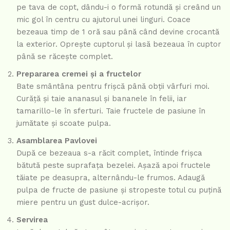
pe tava de copt, dându-i o formă rotundă și creând un
mic gol în centru cu ajutorul unei linguri. Coace
bezeaua timp de 1 oră sau până când devine crocantă
la exterior. Oprește cuptorul și lasă bezeaua în cuptor
până se răcește complet.
Prepararea cremei și a fructelor
Bate smântâna pentru frișcă până obții vârfuri moi.
Curăță și taie ananasul și bananele în felii, iar
tamarillo-le în sferturi. Taie fructele de pasiune în
jumătate și scoate pulpa.
Asamblarea Pavlovei
După ce bezeaua s-a răcit complet, întinde frișca
bătută peste suprafața bezelei. Așază apoi fructele
tăiate pe deasupra, alternându-le frumos. Adaugă
pulpa de fructe de pasiune și stropeste totul cu puțină
miere pentru un gust dulce-acrișor.
Servirea