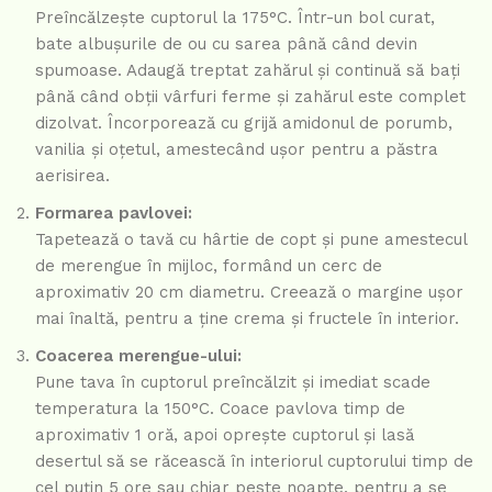
Preîncălzește cuptorul la 175°C. Într-un bol curat,
bate albușurile de ou cu sarea până când devin
spumoase. Adaugă treptat zahărul și continuă să bați
până când obții vârfuri ferme și zahărul este complet
dizolvat. Încorporează cu grijă amidonul de porumb,
vanilia și oțetul, amestecând ușor pentru a păstra
aerisirea.
Formarea pavlovei:
Tapetează o tavă cu hârtie de copt și pune amestecul
de merengue în mijloc, formând un cerc de
aproximativ 20 cm diametru. Creează o margine ușor
mai înaltă, pentru a ține crema și fructele în interior.
Coacerea merengue-ului:
Pune tava în cuptorul preîncălzit și imediat scade
temperatura la 150°C. Coace pavlova timp de
aproximativ 1 oră, apoi oprește cuptorul și lasă
desertul să se răcească în interiorul cuptorului timp de
cel puțin 5 ore sau chiar peste noapte, pentru a se