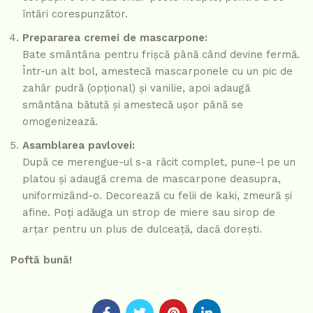
întări corespunzător.
Prepararea cremei de mascarpone:
Bate smântâna pentru frișcă până când devine fermă.
Într-un alt bol, amestecă mascarponele cu un pic de
zahăr pudră (opțional) și vanilie, apoi adaugă
smântâna bătută și amestecă ușor până se
omogenizează.
Asamblarea pavlovei:
După ce merengue-ul s-a răcit complet, pune-l pe un
platou și adaugă crema de mascarpone deasupra,
uniformizând-o. Decorează cu felii de kaki, zmeură și
afine. Poți adăuga un strop de miere sau sirop de
arțar pentru un plus de dulceață, dacă dorești.
Poftă bună!