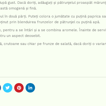
upă gust. Dacă doriți, adăugați și pătrunjelul proaspăt mărunț
pastă omogenă și fină.
ul în două părți. Puteți colora o jumătate cu puțină paprica s
bținut prin blenduirea frunzelor de pătrunjel cu puțină apă.
, pentru a se întări și a se combina aromele. Înainte de servir
ntru un aspect deosebit.
ă, crutoane sau chiar pe frunze de salată, dacă doriți o varia