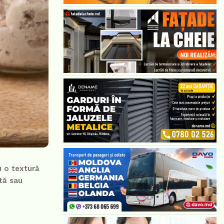
u o textură
ită sau