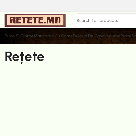
Supe Si Ciorbe
Mancaruri Cu Carne
Dulciuri De Casa
Legume
Peste
Sa
Rețete