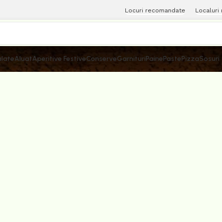
Locuri recomandate
Localuri
late
Aluat
Aperitive Festive
Conserve
Garnituri
Paine
Paste
Pizza
Sosuri