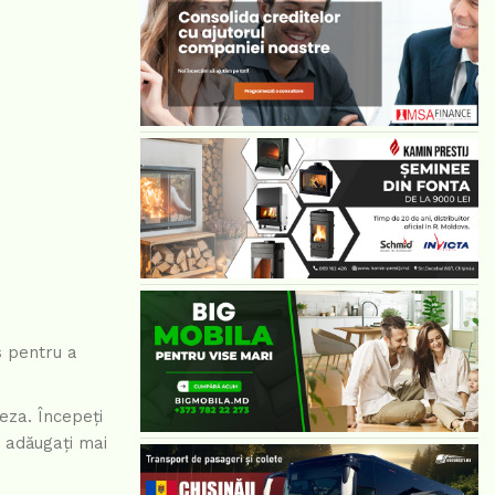
s pentru a
eza. Începeți
, adăugați mai