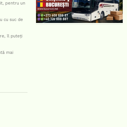
it, pentru un
au cu suc de
e, îl puteți
ntă mai