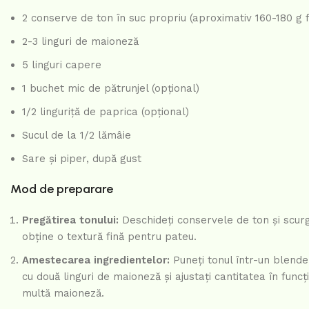
2 conserve de ton în suc propriu (aproximativ 160-180 g f
2-3 linguri de maioneză
5 linguri capere
1 buchet mic de pătrunjel (opțional)
1/2 linguriță de paprica (opțional)
Sucul de la 1/2 lămâie
Sare și piper, după gust
Mod de preparare
Pregătirea tonului:
Deschideți conservele de ton și scurge
obține o textură fină pentru pateu.
Amestecarea ingredientelor:
Puneți tonul într-un blender
cu două linguri de maioneză și ajustați cantitatea în fun
multă maioneză.