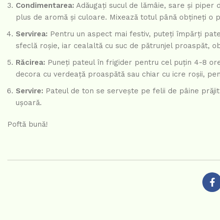
Condimentarea:
Adăugați sucul de lămâie, sare și piper d
plus de aromă și culoare. Mixează totul până obțineți o 
Servirea:
Pentru un aspect mai festiv, puteți împărți pate
sfeclă roșie, iar cealaltă cu suc de pătrunjel proaspăt, o
Răcirea:
Puneți pateul în frigider pentru cel puțin 4-8 ore
decora cu verdeață proaspătă sau chiar cu icre roșii, pe
Servire:
Pateul de ton se servește pe felii de pâine prăjit
ușoară.
Poftă bună!