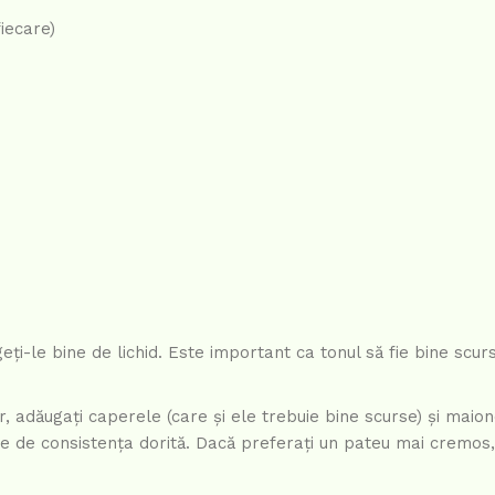
iecare)
ți-le bine de lichid. Este important ca tonul să fie bine scur
, adăugați caperele (care și ele trebuie bine scurse) și maion
cție de consistența dorită. Dacă preferați un pateu mai cremos