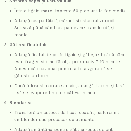
Sotarea cepei și usturoiului:
Într-o tigaie mare, topește 50 g de unt la foc mediu.
Adaugă ceapa tăiată mărunt și usturoiul zdrobit.
Sotează până când ceapa devine translucidă și
moale.
Gătirea ficatului:
Adaugă ficatul de pui în tigaie și gătește-l până când
este fraged și bine făcut, aproximativ 7-10 minute.
Amestecă ocazional pentru a te asigura că se
gătește uniform.
Dacă folosești coniac sau vin, adaugă-l acum și lasă-
l să se evapore timp de câteva minute.
Blendarea:
Transferă amestecul de ficat, ceapă și usturoi într-
un blender sau procesor de alimente.
Adaugă smântâna pentru gătit și restul de unt.