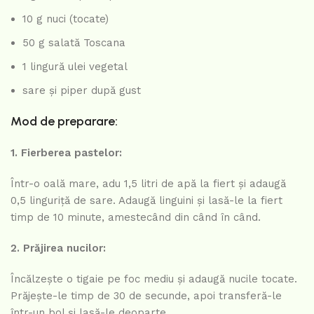
10 g nuci (tocate)
50 g salată Toscana
1 lingură ulei vegetal
sare și piper după gust
Mod de preparare:
1. Fierberea pastelor:
Într-o oală mare, adu 1,5 litri de apă la fiert și adaugă
0,5 linguriță de sare. Adaugă linguini și lasă-le la fiert
timp de 10 minute, amestecând din când în când.
2. Prăjirea nucilor:
Încălzește o tigaie pe foc mediu și adaugă nucile tocate.
Prăjește-le timp de 30 de secunde, apoi transferă-le
într-un bol și lasă-le deoparte.