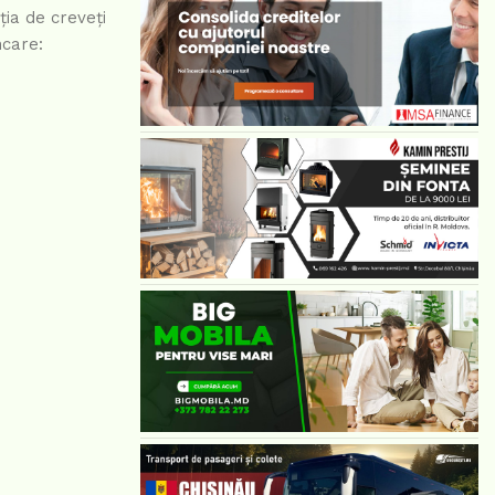
ia de creveți
ncare: