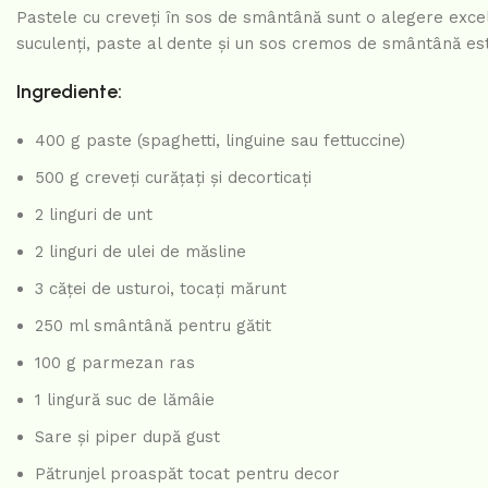
Pastele cu creveți în sos de smântână sunt o alegere exce
suculenți, paste al dente și un sos cremos de smântână est
Ingrediente:
400 g paste (spaghetti, linguine sau fettuccine)
500 g creveți curățați și decorticați
2 linguri de unt
2 linguri de ulei de măsline
3 căței de usturoi, tocați mărunt
250 ml smântână pentru gătit
100 g parmezan ras
1 lingură suc de lămâie
Sare și piper după gust
Pătrunjel proaspăt tocat pentru decor