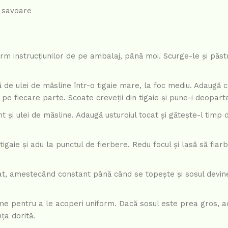
e savoare
rm instrucțiunilor de pe ambalaj, până moi. Scurge-le și păs
ă de ulei de măsline într-o tigaie mare, la foc mediu. Adaugă cr
pe fiecare parte. Scoate creveții din tigaie și pune-i deopart
t și ulei de măsline. Adaugă usturoiul tocat și gătește-l timp 
gaie și adu la punctul de fierbere. Redu focul și lasă să fiarb
t, amestecând constant până când se topește și sosul devin
ine pentru a le acoperi uniform. Dacă sosul este prea gros, 
ța dorită.