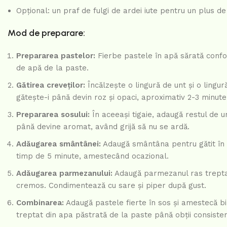
Opțional: un praf de fulgi de ardei iute pentru un plus d
Mod de preparare:
Prepararea pastelor:
Fierbe pastele în apă sărată confo
de apă de la paste.
Gătirea creveților:
Încălzește o lingură de unt și o lingur
gătește-i până devin roz și opaci, aproximativ 2-3 minute 
Prepararea sosului:
În aceeași tigaie, adaugă restul de un
până devine aromat, având grijă să nu se ardă.
Adăugarea smântânei:
Adaugă smântâna pentru gătit în ti
timp de 5 minute, amestecând ocazional.
Adăugarea parmezanului:
Adaugă parmezanul ras trepta
cremos. Condimentează cu sare și piper după gust.
Combinarea:
Adaugă pastele fierte în sos și amestecă b
treptat din apa păstrată de la paste până obții consisten