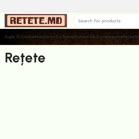
Supe Si Ciorbe
Mancaruri Cu Carne
Dulciuri De Casa
Legume
Peste
Sa
Rețete