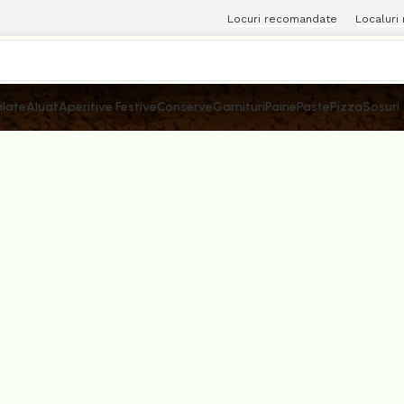
Locuri recomandate
Localuri
late
Aluat
Aperitive Festive
Conserve
Garnituri
Paine
Paste
Pizza
Sosuri