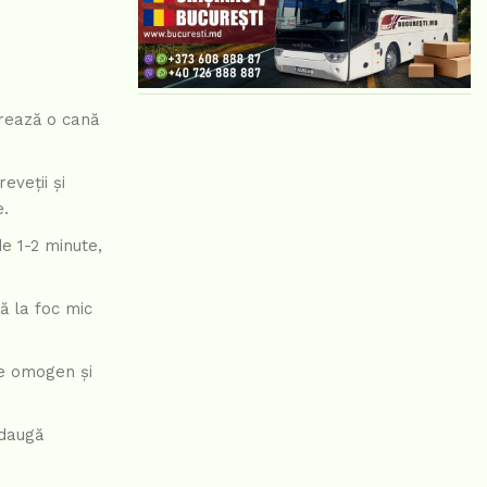
trează o cană
eveții și
e.
de 1-2 minute,
ă la foc mic
e omogen și
adaugă