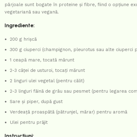
pârjoale sunt bogate în proteine și fibre, fiind o opțiune 
vegetariană sau vegană.
Ingrediente:
200 g hrișcă
300 g ciuperci (champignon, pleurotus sau alte ciuperci 
1 ceapă mare, tocată mărunt
2-3 căței de usturoi, tocați mărunt
2 linguri ulei vegetal (pentru călit)
2-3 linguri făină de grâu sau pesmet (pentru legarea com
Sare și piper, după gust
Verdeață proaspătă (pătrunjel, mărar) pentru aromă
Ulei pentru prăjit
Instrucțiuni: