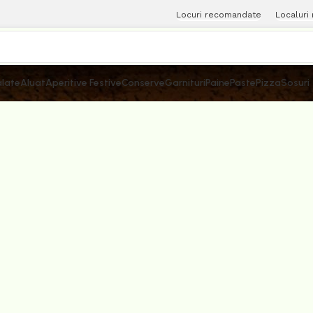
Locuri recomandate
Localuri
late
Aluat
Aperitive Festive
Conserve
Garnituri
Paine
Paste
Pizza
Sosuri