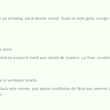
de pe ambalaj, până devine moale. După ce este gata, scurge-o
e aurie.
i până se evaporă toată apa lăsată de ciuperci. La final, cond
te și verdeața tocată.
acă este nevoie, poți ajusta cantitatea de făină sau pesmet 
r.