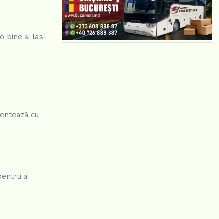
 bine și las-
imentează cu
pentru a