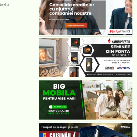
dietă