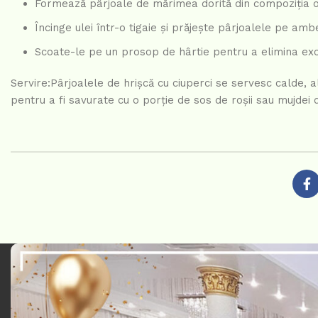
Formează pârjoale de mărimea dorită din compoziția o
Încinge ulei într-o tigaie și prăjește pârjoalele pe amb
Scoate-le pe un prosop de hârtie pentru a elimina exce
Servire:Pârjoalele de hrișcă cu ciuperci se servesc calde, 
pentru a fi savurate cu o porție de sos de roșii sau mujdei 