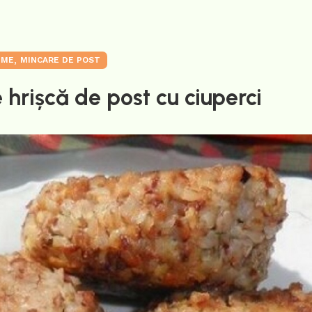
,
UME
MINCARE DE POST
 hrișcă de post cu ciuperci