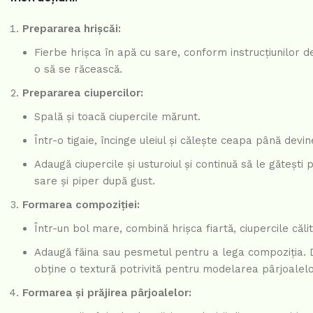
Prepararea hrișcăi:
Fierbe hrișca în apă cu sare, conform instrucțiunilor 
o să se răcească.
Prepararea ciupercilor:
Spală și toacă ciupercile mărunt.
Într-o tigaie, încinge uleiul și călește ceapa până devin
Adaugă ciupercile și usturoiul și continuă să le găteșt
sare și piper după gust.
Formarea compoziției:
Într-un bol mare, combină hrișca fiartă, ciupercile căli
Adaugă făina sau pesmetul pentru a lega compoziția. D
obține o textură potrivită pentru modelarea pârjoalelo
Formarea și prăjirea pârjoalelor: