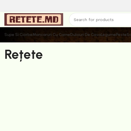
Supe Si Ciorbe
Mancaruri Cu Carne
Dulciuri De Casa
Legume
Peste
Sa
Rețete