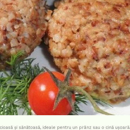
icioasă și sănătoasă, ideale pentru un prânz sau o cină ușoară