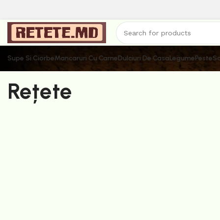
Supe Si Ciorbe
Mancaruri Cu Carne
Dulciuri De Casa
Legume
Peste
Sa
Rețete