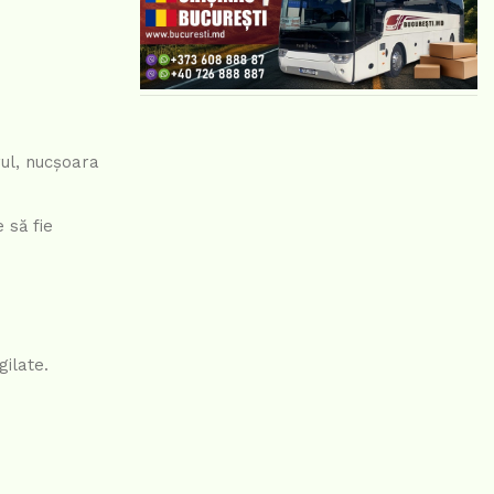
rul, nucșoara
 să fie
gilate.