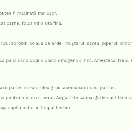
 putea fi măcinată mai ușor.
at carne, folosind o sită fină.
oiul zdrobit, boiaua de ardei, muștarul, sarea, piperul, cimb
 până când obții o pastă omogenă și fină. Amestecul trebuie
re parte într-un rulou gros, asemănător unui parizer.
ns pentru a elimina aerul. Asigură-te că marginile sunt bine si
eja suplimentar în timpul fierberii.