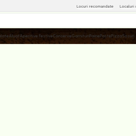
Locuri recomandate
Localuri
late
Aluat
Aperitive Festive
Conserve
Garnituri
Paine
Paste
Pizza
Sosuri