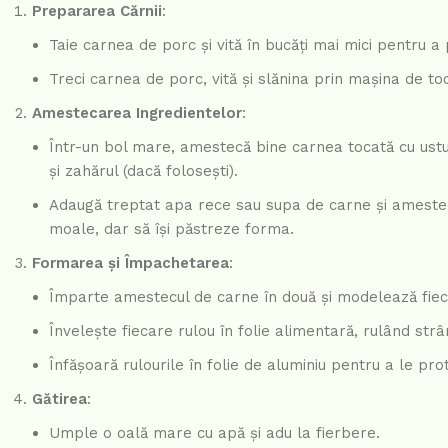
Prepararea Cărnii
:
Taie carnea de porc și vită în bucăți mai mici pentru a
Treci carnea de porc, vită și slănina prin mașina de toc
Amestecarea Ingredientelor
:
Într-un bol mare, amestecă bine carnea tocată cu ustur
și zahărul (dacă folosești).
Adaugă treptat apa rece sau supa de carne și amestecă
moale, dar să își păstreze forma.
Formarea și Împachetarea
:
Împarte amestecul de carne în două și modelează fieca
Învelește fiecare rulou în folie alimentară, rulând strâ
Înfășoară rulourile în folie de aluminiu pentru a le prot
Gătirea
:
Umple o oală mare cu apă și adu la fierbere.