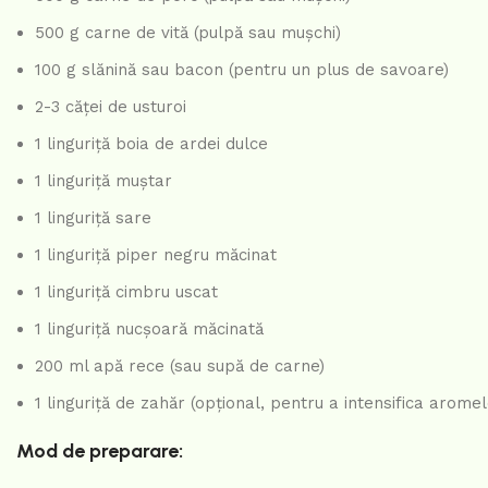
500 g carne de vită (pulpă sau mușchi)
100 g slănină sau bacon (pentru un plus de savoare)
2-3 căței de usturoi
1 linguriță boia de ardei dulce
1 linguriță muștar
1 linguriță sare
1 linguriță piper negru măcinat
1 linguriță cimbru uscat
1 linguriță nucșoară măcinată
200 ml apă rece (sau supă de carne)
1 linguriță de zahăr (opțional, pentru a intensifica aromel
Mod de preparare: