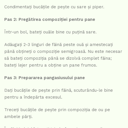
Condimentați bucățile de pește cu sare și piper.
Pas 2: Pregătirea compoziției pentru pane
Într-un bol, bateți ouăle bine cu puțină sare.
Adăugați 2-3 linguri de făină peste ouă și amestecați
până obțineți o compoziție semigroasă. Nu este necesar
să bateți compoziția până se dizolvă complet făina;
bateți lejer pentru a obține un pane frumos.
Pas 3: Prepararea pangasiusului pane
Dați bucățile de pește prin făină, scuturându-le bine
pentru a îndepărta excesul.
Treceți bucățile de pește prin compoziția de ou pe
ambele părți.