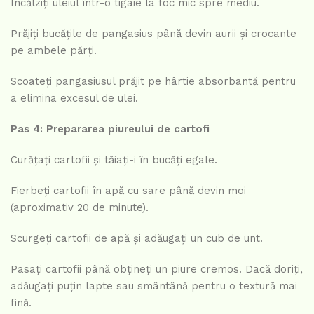
Încălziți uleiul într-o tigaie la foc mic spre mediu.
Prăjiți bucățile de pangasius până devin aurii și crocante
pe ambele părți.
Scoateți pangasiusul prăjit pe hârtie absorbantă pentru
a elimina excesul de ulei.
Pas 4: Prepararea piureului de cartofi
Curățați cartofii și tăiați-i în bucăți egale.
Fierbeți cartofii în apă cu sare până devin moi
(aproximativ 20 de minute).
Scurgeți cartofii de apă și adăugați un cub de unt.
Pasați cartofii până obțineți un piure cremos. Dacă doriți,
adăugați puțin lapte sau smântână pentru o textură mai
fină.