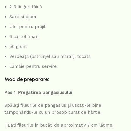
2-3 linguri făină
Sare și piper
Ulei pentru prăjit
6 cartofi mari
50 g unt
Verdeață (pătrunjel sau mărar), tocată
Lămâie pentru servire
Mod de preparare:
Pas 1: Pregătirea pangasiusului
Spălați fileurile de pangasius și uscați-le bine
tamponându-le cu un prosop curat de hârtie.
Tăiați fileurile în bucăți de aproximativ 7 cm lățime.