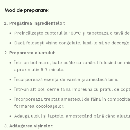
Mod de preparare:
Pregătirea ingredientelor
:
Preîncălzește cuptorul la 180°C și tapetează o tavă de
Dacă folosești vișine congelate, lasă-le să se decongel
Prepararea aluatului
:
Într-un bol mare, bate ouăle cu zahărul folosind un m
aproximativ 5-7 minute.
Încorporează esența de vanilie și amestecă bine.
Într-un alt bol, cerne făina împreună cu praful de copt
Încorporează treptat amestecul de făină în compoziția
formarea cocoloașelor.
Adaugă uleiul și laptele, amestecând până când aluat
Adăugarea vișinelor
: