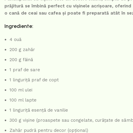
prăjitură se îmbină perfect cu vișinele acrișoare, oferind 
o cană de ceai sau cafea și poate fi preparată atât în sez
Ingrediente:
4 ouă
200 g zahăr
200 g făină
1 praf de sare
1 linguriță praf de copt
100 ml ulei
100 ml lapte
1 linguriță esență de vanilie
300 g vișine (proaspete sau congelate, curățate de sâmb
Zahăr pudră pentru decor (opțional)