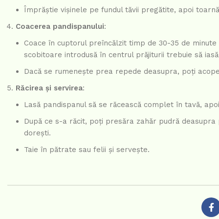
Împrăștie vișinele pe fundul tăvii pregătite, apoi toarn
Coacerea pandispanului
:
Coace în cuptorul preîncălzit timp de 30-35 de minute 
scobitoare introdusă în centrul prăjiturii trebuie să iasă
Dacă se rumenește prea repede deasupra, poți acoperi
Răcirea și servirea
:
Lasă pandispanul să se răcească complet în tavă, apoi
După ce s-a răcit, poți presăra zahăr pudră deasupra 
dorești.
Taie în pătrate sau felii și servește.