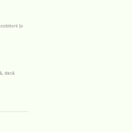
obitorii (o
.
ă, dacă