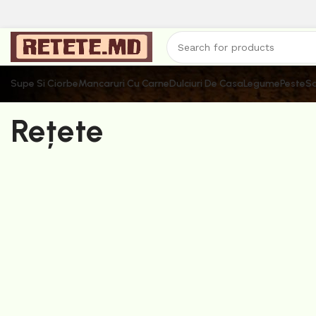
Supe Si Ciorbe
Mancaruri Cu Carne
Dulciuri De Casa
Legume
Peste
Sa
Rețete