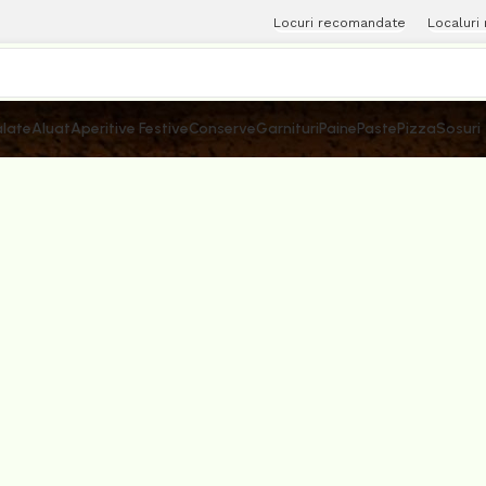
Locuri recomandate
Localuri
late
Aluat
Aperitive Festive
Conserve
Garnituri
Paine
Paste
Pizza
Sosuri