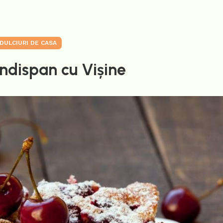
DULCIURI DE CASA
ndispan cu Vișine