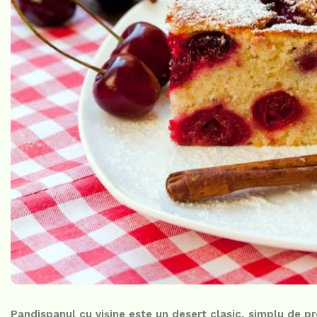
Pandispanul cu vișine este un desert clasic, simplu de p