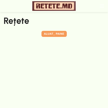
Rețete
,
ALUAT
PAINE