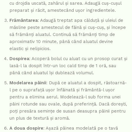
cu drojdia uscată, zahărul și sarea. Adaugă cuș-cuşul
preparat și răcit, amestecând ușor ingredientele.
Frământarea
: Adaugă treptat apa călduță și uleiul de
măsline peste amestecul de făină și cuș-cuş, și începe
să frămânți aluatul. Continuă să frămânți timp de
aproximativ 10 minute, până când aluatul devine
elastic și nelipicios.
Dospirea
: Acoperă bolul cu aluat cu un prosop curat și
lasă-l la dospit într-un loc cald timp de 1 oră, sau
până când aluatul își dublează volumul.
Modelarea pâinii
: După ce aluatul a dospit, răstoarnă-
l pe o suprafață ușor înfăinată și frământă-l ușor
pentru a elimina aerul. Modelează-l sub forma unei
pâini rotunde sau ovale, după preferință. Dacă dorești,
poți presăra semințe de susan deasupra pâinii pentru
un plus de textură și aromă.
A doua dospire
: Așază pâinea modelată pe o tavă