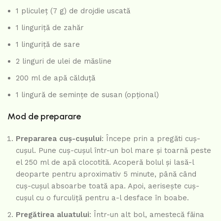
1 pliculeț (7 g) de drojdie uscată
1 linguriță de zahăr
1 linguriță de sare
2 linguri de ulei de măsline
200 ml de apă călduță
1 lingură de semințe de susan (opțional)
Mod de preparare
Prepararea cuș-cuşului
: Începe prin a pregăti cuș-
cuşul. Pune cuș-cuşul într-un bol mare și toarnă peste
el 250 ml de apă clocotită. Acoperă bolul și lasă-l
deoparte pentru aproximativ 5 minute, până când
cuș-cuşul absoarbe toată apa. Apoi, aerisește cuș-
cuşul cu o furculiță pentru a-l desface în boabe.
Pregătirea aluatului
: Într-un alt bol, amestecă făina