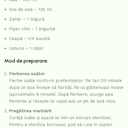
Sos de soia – 130 ml
Zahăr – 1 lingură
Piper chili – 1 linguriță
Ceapă – 1/4 bucată
Usturoi – 1 cățel
Mod de preparare:
Fierberea ouălor
Fierbe ouăle conform preferințelor: fie tari (10 minute
după ce apa începe să fiarbă), fie cu gălbenușul moale
(aproximativ 6 minute). După fierbere, scurge apa
fierbinte și răcește-le rapid sub un jet de apă rece.
Pregătirea marinării
Curăță ouăle și așază-le într-un borcan sterilizat.
Pentru a steriliza borcanul, poți să-l pui în cuptor