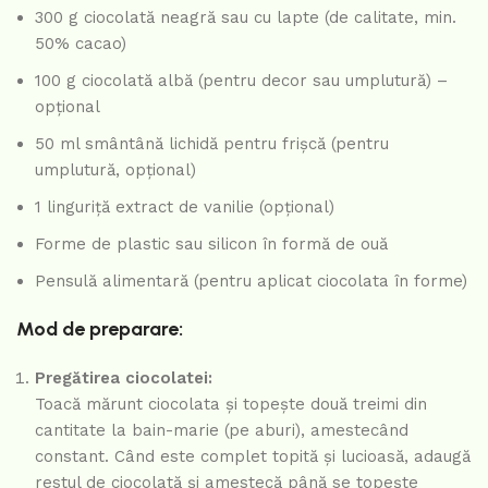
300 g ciocolată neagră sau cu lapte (de calitate, min.
50% cacao)
100 g ciocolată albă (pentru decor sau umplutură) –
opțional
50 ml smântână lichidă pentru frișcă (pentru
umplutură, opțional)
1 linguriță extract de vanilie (opțional)
Forme de plastic sau silicon în formă de ouă
Pensulă alimentară (pentru aplicat ciocolata în forme)
Mod de preparare:
Pregătirea ciocolatei:
Toacă mărunt ciocolata și topește două treimi din
cantitate la bain-marie (pe aburi), amestecând
constant. Când este complet topită și lucioasă, adaugă
restul de ciocolată și amestecă până se topește