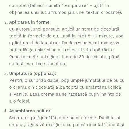
complet (tehnică numită “temperare” – ajută la
obținerea unui luciu frumos și a unei texturi crocante).
Aplicarea în forme:
Cu ajutorul unei pensule, aplică un strat de ciocolată
topită în formele de ou. Lasă la răcit 5–10 minute, apoi
aplică un al doilea strat. Dacă vrei un strat mai gros,
poți adăuga chiar și un al treilea strat după răcire.
Pune formele la frigider timp de 30 de minute, până
se întărește bine ciocolata.
Umplutura (opțional):
Pentru o surpriză dulce, poți umple jumătățile de ou cu
o cremă din ciocolată albă topită cu smântână lichidă
și vanilie. Lasă crema să se răcească puțin înainte de
a o folosi.
Asamblarea ouălor:
Scoate cu grijă jumătățile de ou din forme. Dacă le-ai
umplut, sigilează marginile cu puțină ciocolată topită și