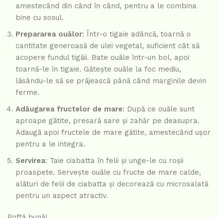
amestecând din când în când, pentru a le combina
bine cu sosul.
Prepararea ouălor
: Într-o tigaie adâncă, toarnă o
cantitate generoasă de ulei vegetal, suficient cât să
acopere fundul tigăii. Bate ouăle într-un bol, apoi
toarnă-le în tigaie. Gătește ouăle la foc mediu,
lăsându-le să se prăjească până când marginile devin
ferme.
Adăugarea fructelor de mare
: După ce ouăle sunt
aproape gătite, presară sare și zahăr pe deasupra.
Adaugă apoi fructele de mare gătite, amestecând ușor
pentru a le integra.
Servirea
: Taie ciabatta în felii și unge-le cu roșii
proaspete. Servește ouăle cu fructe de mare calde,
alături de felii de ciabatta și decorează cu microsalată
pentru un aspect atractiv.
Poftă bună!