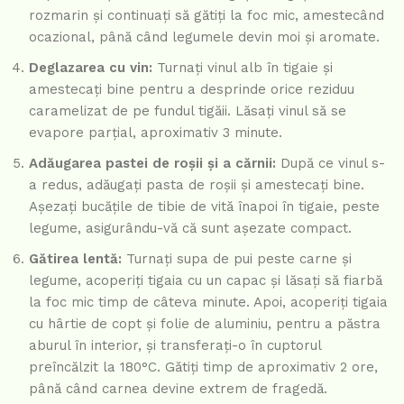
rozmarin și continuați să gătiți la foc mic, amestecând
ocazional, până când legumele devin moi și aromate.
Deglazarea cu vin:
Turnați vinul alb în tigaie și
amestecați bine pentru a desprinde orice reziduu
caramelizat de pe fundul tigăii. Lăsați vinul să se
evapore parțial, aproximativ 3 minute.
Adăugarea pastei de roșii și a cărnii:
După ce vinul s-
a redus, adăugați pasta de roșii și amestecați bine.
Așezați bucățile de tibie de vită înapoi în tigaie, peste
legume, asigurându-vă că sunt așezate compact.
Gătirea lentă:
Turnați supa de pui peste carne și
legume, acoperiți tigaia cu un capac și lăsați să fiarbă
la foc mic timp de câteva minute. Apoi, acoperiți tigaia
cu hârtie de copt și folie de aluminiu, pentru a păstra
aburul în interior, și transferați-o în cuptorul
preîncălzit la 180°C. Gătiți timp de aproximativ 2 ore,
până când carnea devine extrem de fragedă.