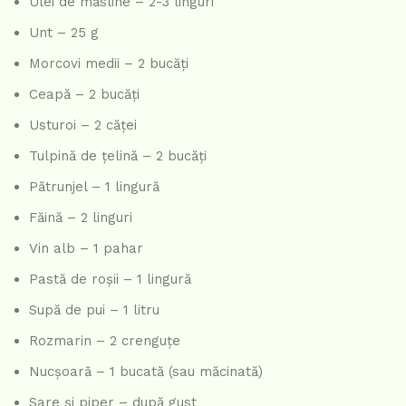
Ulei de măsline – 2-3 linguri
Unt – 25 g
Morcovi medii – 2 bucăți
Ceapă – 2 bucăți
Usturoi – 2 căței
Tulpină de țelină – 2 bucăți
Pătrunjel – 1 lingură
Făină – 2 linguri
Vin alb – 1 pahar
Pastă de roșii – 1 lingură
Supă de pui – 1 litru
Rozmarin – 2 crenguțe
Nucșoară – 1 bucată (sau măcinată)
Sare și piper – după gust