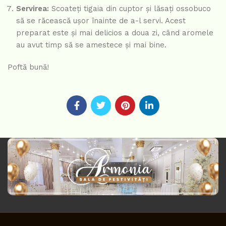
Servirea:
Scoateți tigaia din cuptor și lăsați ossobuco
să se răcească ușor înainte de a-l servi. Acest
preparat este și mai delicios a doua zi, când aromele
au avut timp să se amestece și mai bine.
Poftă bună!