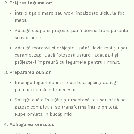
Prăjirea legumelor:
Într-o tigaie mare sau wok, încălzește uleiul la foc
mediu.
Adaugă ceapa și prăjește până devine transparentă
și ușor aurie.
Adaugă morcovii și prăjește-i până devin moi și ușor
caramelizați. Dacă folosești usturoi, adaugă-l și
prăjește-l împreună cu legumele pentru 1 minut.
Prepararea ouălor:
Împinge legumele într-o parte a tigăii și adaugă
puțin ulei dacă este necesar.
Sparge ouăle în tigăie și amestecă-le ușor până se
gătesc complet și se transformă într-o omletă.
Rupe omleta în bucăți mici.
Adăugarea orezului: