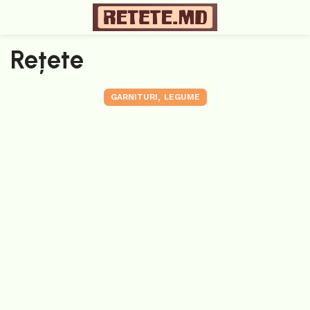
Rețete
,
GARNITURI
LEGUME