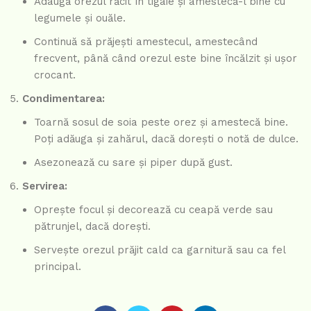
Adaugă orezul răcit în tigaie și amestecă-l bine cu
legumele și ouăle.
Continuă să prăjești amestecul, amestecând
frecvent, până când orezul este bine încălzit și ușor
crocant.
Condimentarea:
Toarnă sosul de soia peste orez și amestecă bine.
Poți adăuga și zahărul, dacă dorești o notă de dulce.
Asezonează cu sare și piper după gust.
Servirea:
Oprește focul și decorează cu ceapă verde sau
pătrunjel, dacă dorești.
Servește orezul prăjit cald ca garnitură sau ca fel
principal.