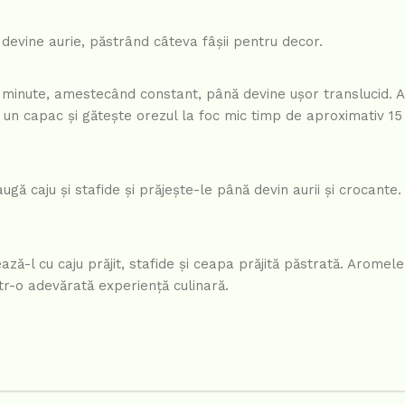
devine aurie, păstrând câteva fâșii pentru decor.
-5 minute, amestecând constant, până devine ușor translucid.
u un capac și gătește orezul la foc mic timp de aproximativ 1
augă caju și stafide și prăjește-le până devin aurii și crocante.
ză-l cu caju prăjit, stafide și ceapa prăjită păstrată. Aromele
tr-o adevărată experiență culinară.