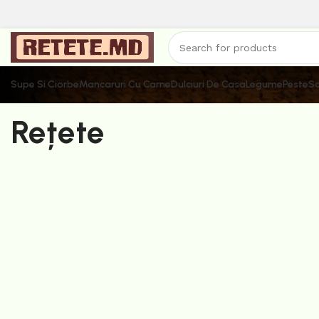
Supe Si Ciorbe
Mancaruri Cu Carne
Dulciuri De Casa
Legume
Peste
Sa
Rețete