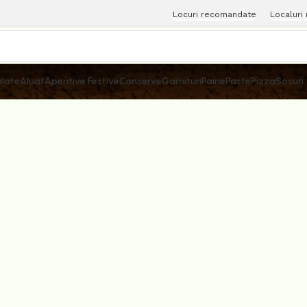
Locuri recomandate
Localuri
late
Aluat
Aperitive Festive
Conserve
Garnituri
Paine
Paste
Pizza
Sosuri