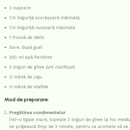
2 cuișoare
1/4 linguriță scorțișoară măcinată
1/4 linguriță nucșoară măcinată
1 frunză de dafin
Sare, după gust
200 ml apă fierbinte
3 linguri de ghee (unt clarificat)
O mână de caju
O mână de stafide
Mod de preparare:
Pregătirea condimentelor
Într-o tigaie mare, topește 2 linguri de ghee la foc medi
se prăjească timp de 2 minute, pentru ca aromele să se 