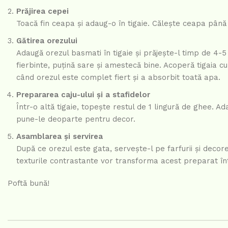
Prăjirea cepei
Toacă fin ceapa și adaug-o în tigaie. Călește ceapa până 
Gătirea orezului
Adaugă orezul basmati în tigaie și prăjește-l timp de 4
fierbinte, puțină sare și amestecă bine. Acoperă tigaia c
când orezul este complet fiert și a absorbit toată apa.
Prepararea caju-ului și a stafidelor
Într-o altă tigaie, topește restul de 1 lingură de ghee. Ad
pune-le deoparte pentru decor.
Asamblarea și servirea
După ce orezul este gata, servește-l pe farfurii și decorea
texturile contrastante vor transforma acest preparat în
Poftă bună!