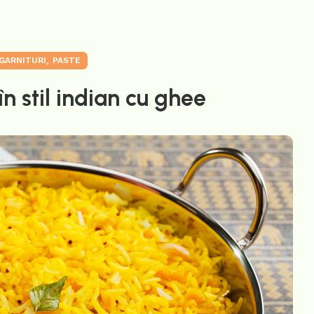
,
GARNITURI
PASTE
n stil indian cu ghee