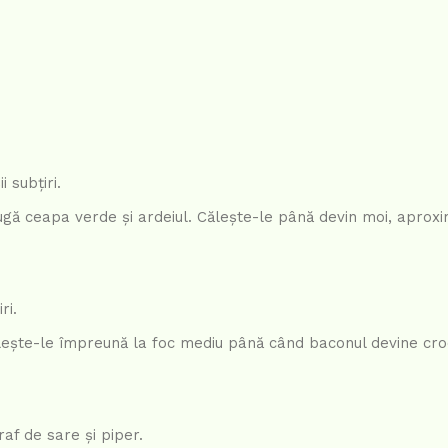
i subțiri.
augă ceapa verde și ardeiul. Călește-le până devin moi, aproxi
ri.
ălește-le împreună la foc mediu până când baconul devine cro
af de sare și piper.