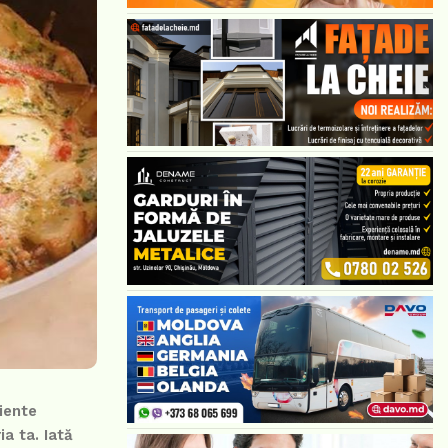
iente
a ta. Iată