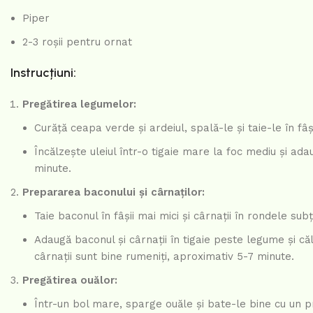
Piper
2-3 roșii pentru ornat
Instrucțiuni:
Pregătirea legumelor:
Curăță ceapa verde și ardeiul, spală-le și taie-le în fâși
Încălzește uleiul într-o tigaie mare la foc mediu și ad
minute.
Prepararea baconului și cârnaților:
Taie baconul în fâșii mai mici și cârnații în rondele subți
Adaugă baconul și cârnații în tigaie peste legume și c
cârnații sunt bine rumeniți, aproximativ 5-7 minute.
Pregătirea ouălor:
Într-un bol mare, sparge ouăle și bate-le bine cu un pr