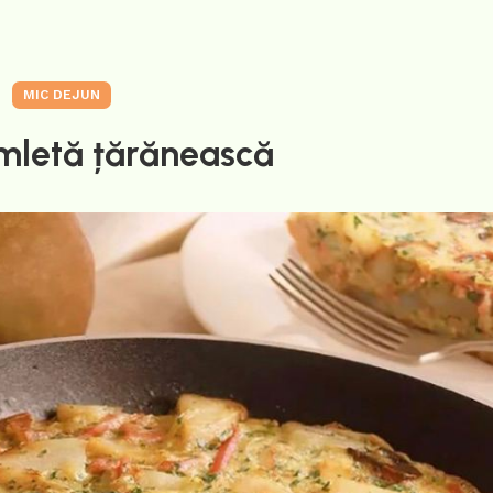
MIC DEJUN
mletă țărănească