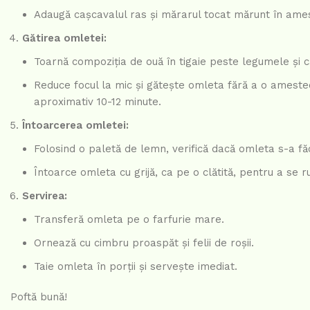
Adaugă cașcavalul ras și mărarul tocat mărunt în ames
Gătirea omletei:
Toarnă compoziția de ouă în tigaie peste legumele și c
Reduce focul la mic și gătește omleta fără a o amestec
aproximativ 10-12 minute.
Întoarcerea omletei:
Folosind o paletă de lemn, verifică dacă omleta s-a fă
Întoarce omleta cu grijă, ca pe o clătită, pentru a se 
Servirea:
Transferă omleta pe o farfurie mare.
Ornează cu cimbru proaspăt și felii de roșii.
Taie omleta în porții și servește imediat.
Poftă bună!