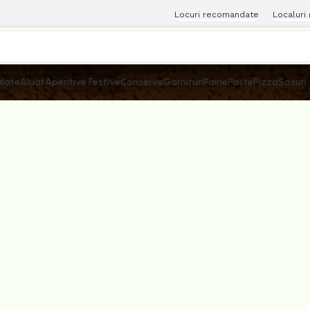
Locuri recomandate
Localuri
late
Aluat
Aperitive Festive
Conserve
Garnituri
Paine
Paste
Pizza
Sosuri