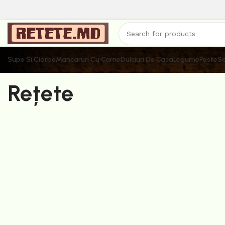
Supe Si Ciorbe
Mancaruri Cu Carne
Dulciuri De Casa
Legume
Peste
Sa
Rețete