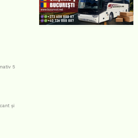
mativ 5
cant și