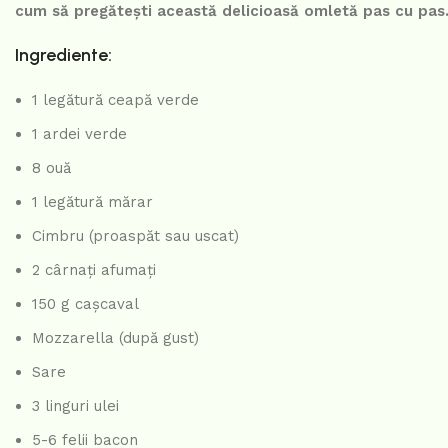
cum să pregătești această delicioasă omletă pas cu pas
Ingrediente:
1 legătură ceapă verde
1 ardei verde
8 ouă
1 legătură mărar
Cimbru (proaspăt sau uscat)
2 cârnați afumați
150 g cașcaval
Mozzarella (după gust)
Sare
3 linguri ulei
5-6 felii bacon