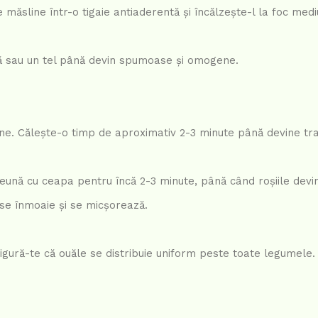
 măsline într-o tigaie antiaderentă și încălzește-l la foc medi
iță sau un tel până devin spumoase și omogene.
line. Călește-o timp de aproximativ 2-3 minute până devine tr
reună cu ceapa pentru încă 2-3 minute, până când roșiile devi
se înmoaie și se micșorează.
igură-te că ouăle se distribuie uniform peste toate legumele.