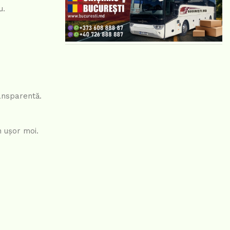
u.
ansparentă.
n ușor moi.