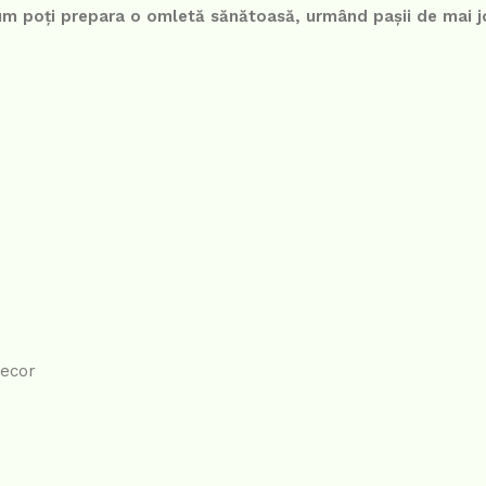
ă cum poți prepara o omletă sănătoasă, urmând pașii de mai j
decor