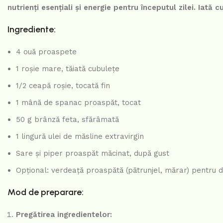
nutrienți esențiali și energie pentru începutul zilei. Iat
Ingrediente:
4 ouă proaspete
1 roșie mare, tăiată cubulețe
1/2 ceapă roșie, tocată fin
1 mână de spanac proaspăt, tocat
50 g brânză feta, sfărâmată
1 lingură ulei de măsline extravirgin
Sare și piper proaspăt măcinat, după gust
Opțional: verdeață proaspătă (pătrunjel, mărar) pentru 
Mod de preparare:
Pregătirea ingredientelor: