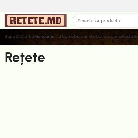
Supe Si Ciorbe
Mancaruri Cu Carne
Dulciuri De Casa
Legume
Peste
Sa
Rețete