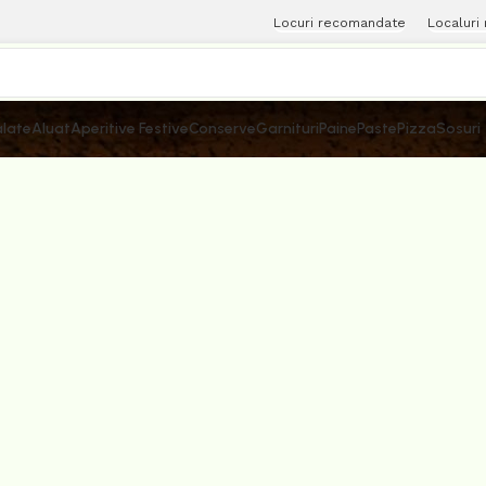
Locuri recomandate
Localuri
late
Aluat
Aperitive Festive
Conserve
Garnituri
Paine
Paste
Pizza
Sosuri