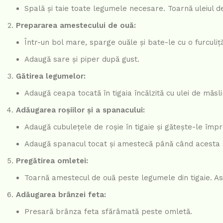
Spală și taie toate legumele necesare. Toarnă uleiul de
Prepararea amestecului de ouă:
Într-un bol mare, sparge ouăle și bate-le cu o furcul
Adaugă sare și piper după gust.
Gătirea legumelor:
Adaugă ceapa tocată în tigaia încălzită cu ulei de măs
Adăugarea roșiilor și a spanacului:
Adaugă cubulețele de roșie în tigaie și gătește-le împ
Adaugă spanacul tocat și amestecă până când acesta 
Pregătirea omletei:
Toarnă amestecul de ouă peste legumele din tigaie. As
Adăugarea brânzei feta:
Presară brânza feta sfărâmată peste omletă.