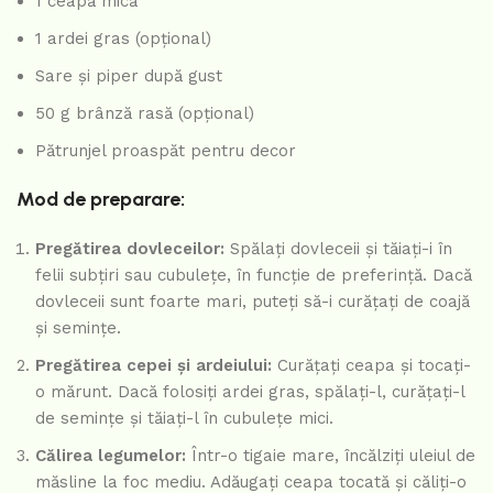
1 ceapă mică
1 ardei gras (opțional)
Sare și piper după gust
50 g brânză rasă (opțional)
Pătrunjel proaspăt pentru decor
Mod de preparare:
Pregătirea dovleceilor:
Spălați dovleceii și tăiați-i în
felii subțiri sau cubulețe, în funcție de preferință. Dacă
dovleceii sunt foarte mari, puteți să-i curățați de coajă
și semințe.
Pregătirea cepei și ardeiului:
Curățați ceapa și tocați-
o mărunt. Dacă folosiți ardei gras, spălați-l, curățați-l
de semințe și tăiați-l în cubulețe mici.
Călirea legumelor:
Într-o tigaie mare, încălziți uleiul de
măsline la foc mediu. Adăugați ceapa tocată și căliți-o