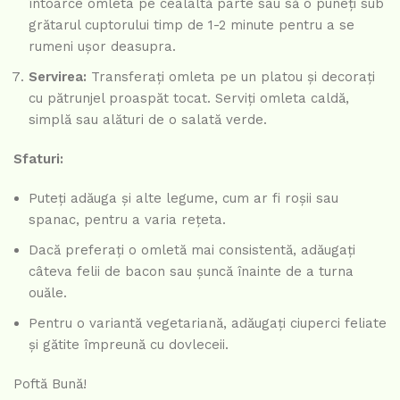
întoarce omleta pe cealaltă parte sau să o puneți sub
grătarul cuptorului timp de 1-2 minute pentru a se
rumeni ușor deasupra.
Servirea:
Transferați omleta pe un platou și decorați
cu pătrunjel proaspăt tocat. Serviți omleta caldă,
simplă sau alături de o salată verde.
Sfaturi:
Puteți adăuga și alte legume, cum ar fi roșii sau
spanac, pentru a varia rețeta.
Dacă preferați o omletă mai consistentă, adăugați
câteva felii de bacon sau șuncă înainte de a turna
ouăle.
Pentru o variantă vegetariană, adăugați ciuperci feliate
și gătite împreună cu dovleceii.
Poftă Bună!