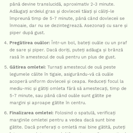
până devine translucidă, aproximativ 2-3 minute.
Adăugați ardeiul gras și dovleceii tăiați și căliți-le
împreună timp de 5-7 minute, până când dovleceii se
înmoaie, dar nu se dezintegrează. Asezonați cu sare și
piper după gust.
Pregătirea ouălor:
Într-un bol, bateți ouăle cu un praf
de sare și piper. Dacă doriți, puteți adăuga și brânză
rasă în amestecul de ouă pentru un plus de gust.
Gătirea omletei:
Turnați amestecul de ouă peste
legumele călite în tigaie, asigurându-vă că ouăle
acoperă uniform dovleceii și ceapa. Reduceți focul la
mediu-mic și gătiți omleta fără să amestecați, timp de
5-7 minute, sau până când ouăle sunt gătite pe
margini și aproape gătite în centru.
Finalizarea omletei:
Folosind o spatulă, verificați
marginile omletei pentru a vedea dacă sunt bine
gătite. Dacă preferați o omletă mai bine gătită, puteți