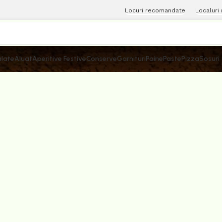
Locuri recomandate
Localuri
late
Aluat
Aperitive Festive
Conserve
Garnituri
Paine
Paste
Pizza
Sosuri