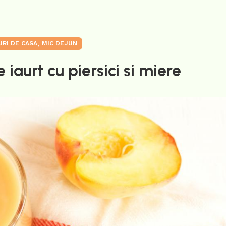
,
URI DE CASA
MIC DEJUN
iaurt cu piersici si miere