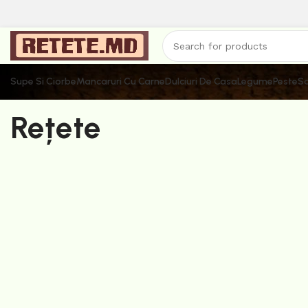
Supe Si Ciorbe
Mancaruri Cu Carne
Dulciuri De Casa
Legume
Peste
Sa
Rețete