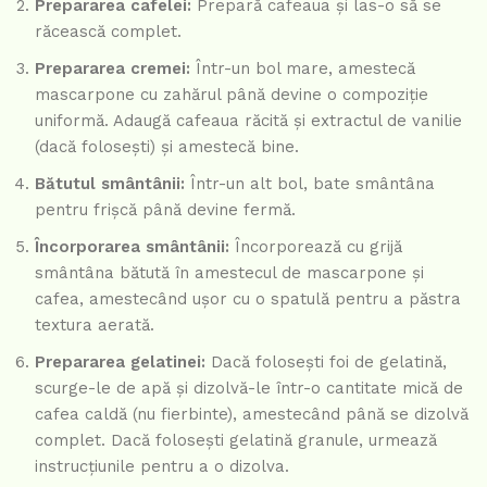
Prepararea cafelei:
Prepară cafeaua și las-o să se
răcească complet.
Prepararea cremei:
Într-un bol mare, amestecă
mascarpone cu zahărul până devine o compoziție
uniformă. Adaugă cafeaua răcită și extractul de vanilie
(dacă folosești) și amestecă bine.
Bătutul smântânii:
Într-un alt bol, bate smântâna
pentru frișcă până devine fermă.
Încorporarea smântânii:
Încorporează cu grijă
smântâna bătută în amestecul de mascarpone și
cafea, amestecând ușor cu o spatulă pentru a păstra
textura aerată.
Prepararea gelatinei:
Dacă folosești foi de gelatină,
scurge-le de apă și dizolvă-le într-o cantitate mică de
cafea caldă (nu fierbinte), amestecând până se dizolvă
complet. Dacă folosești gelatină granule, urmează
instrucțiunile pentru a o dizolva.