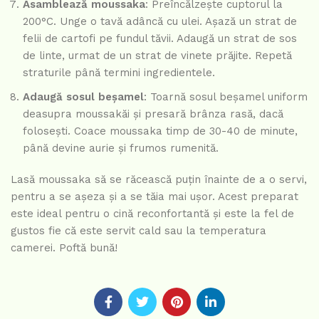
Asamblează moussaka
: Preîncălzește cuptorul la
200°C. Unge o tavă adâncă cu ulei. Așază un strat de
felii de cartofi pe fundul tăvii. Adaugă un strat de sos
de linte, urmat de un strat de vinete prăjite. Repetă
straturile până termini ingredientele.
Adaugă sosul beșamel
: Toarnă sosul beșamel uniform
deasupra moussakăi și presară brânza rasă, dacă
folosești. Coace moussaka timp de 30-40 de minute,
până devine aurie și frumos rumenită.
Lasă moussaka să se răcească puțin înainte de a o servi,
pentru a se așeza și a se tăia mai ușor. Acest preparat
este ideal pentru o cină reconfortantă și este la fel de
gustos fie că este servit cald sau la temperatura
camerei. Poftă bună!