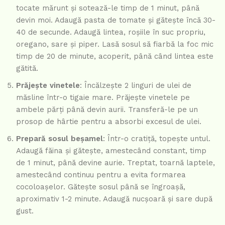
tocate mărunt și sotează-le timp de 1 minut, până
devin moi. Adaugă pasta de tomate și gătește încă 30-
40 de secunde. Adaugă lintea, roșiile în suc propriu,
oregano, sare și piper. Lasă sosul să fiarbă la foc mic
timp de 20 de minute, acoperit, până când lintea este
gătită.
Prăjește vinetele
: Încălzește 2 linguri de ulei de
măsline într-o tigaie mare. Prăjește vinetele pe
ambele părți până devin aurii. Transferă-le pe un
prosop de hârtie pentru a absorbi excesul de ulei.
Prepară sosul beșamel
: Într-o cratiță, topește untul.
Adaugă făina și gătește, amestecând constant, timp
de 1 minut, până devine aurie. Treptat, toarnă laptele,
amestecând continuu pentru a evita formarea
cocoloașelor. Gătește sosul până se îngroașă,
aproximativ 1-2 minute. Adaugă nucșoară și sare după
gust.