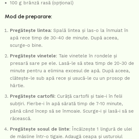
100 g brânză rasă (opțional)
Mod de preparare:
Pregătește lintea
: Spală lintea și las-o la înmuiat în
apă rece timp de 30-40 de minute. După aceea,
scurge-o bine.
Pregătește vinetele
: Taie vinetele în rondele și
presară sare pe ele. Lasă-le să stea timp de 20-30 de
minute pentru a elimina excesul de apă. După aceea,
clătește-le sub apă rece și usucă-le cu un prosop de
hârtie.
Pregătește cartofii
: Curăță cartofii și taie-i în felii
subțiri. Fierbe-i în apă sărată timp de 7-10 minute,
până când încep să se înmoaie. Scurge-i și lasă-i să se
răcească.
Pregătește sosul de linte
: Încălzește 1 lingură de ulei
de măsline într-o tigaie. Adaugă ceapa și usturoiul